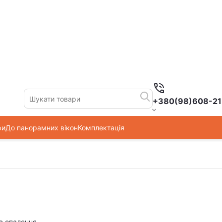
+380(98)608-21
ри
До панорамних вікон
Комплектація
в опалення.