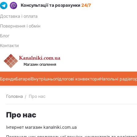
Консультації та розрахунки
24/7
Доставка і оплата
Повернення і обмін
Блог
Контакти
Бренди
Батареї
Внутрішньопідлогові конвектори
Напольні радіато
Головна
Про нас
/
Про нас
Інтернет магазин kanalniki.com.ua
Постачальник опалювальної техніки, конвекторів та радіаторі