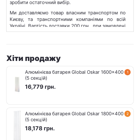
зробити остаточний вибір.
Ми доставляємо товар власним транспортом по
Києву, та транспортними компаніями по всій
Україні. Вартість доставки 200 грн., при замовлені
на суму від 20 000 грн. -
Безкоштовно
.
Пункти видачі нашої продукції представлені в
найбільших містах такиїх як: Київ, Львів, Харків,
Одеса, Дніпро, Запоріжжя, Кривий Ріг, Миколаїв,
Хіти продажу
Вінниця.
Алюмінієва батарея Global Oskar 1600x400
1
(5 секцій)
16,779
грн.
Алюмінієва батарея Global Oskar 1800x400
2
(5 секцій)
18,178
грн.