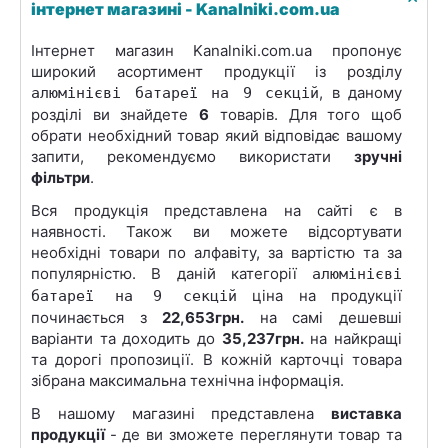
інтернет магазині - Kanalniki.com.ua
Інтернет магазин Kanalniki.com.ua пропонує
широкий асортимент продукції із розділу
, в даному
алюмінієві батареї на 9 секцій
розділі ви знайдете
6
товарів. Для того щоб
обрати необхідний товар який відповідає вашому
запити, рекомендуємо використати
зручні
фільтри
.
Вся продукція представлена на сайті є в
наявності. Також ви можете відсортувати
необхідні товари по алфавіту, за вартістю та за
популярністю. В даній категорії
алюмінієві
ціна на продукції
батареї на 9 секцій
починається з
22,653грн.
на самі дешевші
варіанти та доходить до
35,237грн.
на найкращі
та дорогі пропозиції. В кожній карточці товара
зібрана максимальна технічна інформація.
В нашому магазині представлена
виставка
продукції
- де ви зможете переглянути товар та