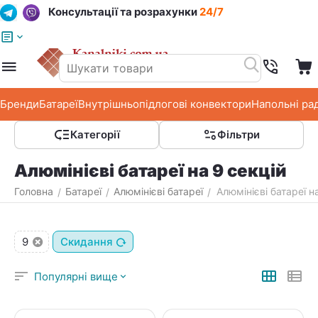
Консультації та розрахунки
24/7
Меню
Пошук
Кошик
Список побажань
Бренди
Батареї
Внутрішньопідлогові конвектори
Напольні ра
Категорії
Фільтри
Алюмінієві батареї на 9 секцій
Головна
Батареї
Алюмінієві батареї
Алюмінієві батареї н
/
/
/
9
Скидання
Популярні вище