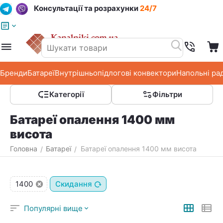
Консультації та розрахунки
24/7
Меню
Пошук
Кошик
Список побажань
Бренди
Батареї
Внутрішньопідлогові конвектори
Напольні ра
Категорії
Фільтри
Батареї опалення 1400 мм
висота
Головна
Батареї
Батареї опалення 1400 мм висота
/
/
1400
Скидання
Популярні вище