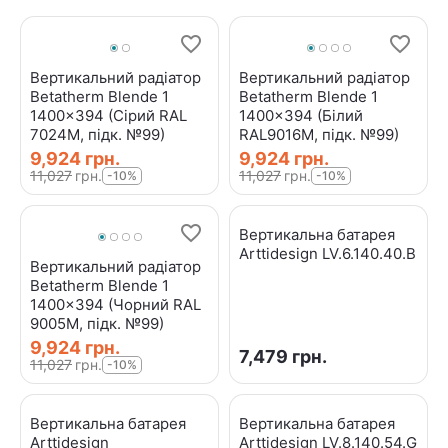
Вертикальний радіатор
Вертикальний радіатор
Betatherm Blende 1
Betatherm Blende 1
1400x394 (Сірий RAL
1400x394 (Білий
7024M, підк. №99)
RAL9016М, підк. №99)
9,924
грн.
9,924
грн.
11,027
грн.
11,027
грн.
-10%
-10%
Вертикальна батарея
Arttidesign LV.6.140.40.B
Вертикальний радіатор
Betatherm Blende 1
1400x394 (Чорний RAL
9005M, підк. №99)
9,924
грн.
7,479
грн.
11,027
грн.
-10%
Вертикальна батарея
Вертикальна батарея
Arttidesign
Arttidesign LV.8.140.54.G