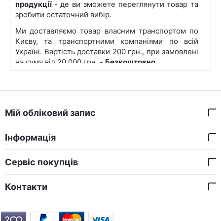
продукції
- де ви зможете переглянути товар та
зробити остаточний вибір.
Ми доставляємо товар власним транспортом по
Києву, та транспортними компаніями по всій
Україні. Вартість доставки 200 грн., при замовлені
на суму від 20 000 грн. -
Безкоштовно
.
Пункти видачі нашої продукції представлені в
найбільших містах такиїх як: Київ, Львів, Харків,
Одеса, Дніпро, Запоріжжя, Кривий Ріг, Миколаїв,
Вінниця.
Мій обліковий запис
Інформація
Сервіс покупців
Контакти