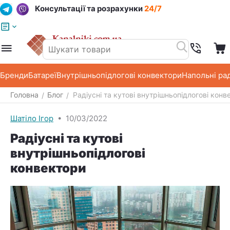
Консультації та розрахунки
24/7
Меню
Пошук
Кошик
Список побажань
Бренди
Батареї
Внутрішньопідлогові конвектори
Напольні ра
Головна
Блог
Радіусні та кутові внутрішньопідлогові конв
/
/
Шатіло Ігор
•
10/03/2022
Радіусні та кутові
внутрішньопідлогові
конвектори