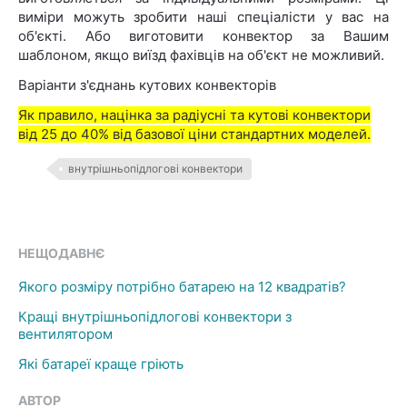
виміри можуть зробити наші спеціалісти у вас на
об'єкті. Або виготовити конвектор за Вашим
шаблоном, якщо виїзд фахівців на об'єкт не можливий.
Варіанти з'єднань кутових конвекторів
Як правило, націнка за радіусні та кутові конвектори
від 25 до 40% від базової ціни стандартних моделей.
внутрішньопідлогові конвектори
НЕЩОДАВНЄ
Якого розміру потрібно батарею на 12 квадратів?
Кращі внутрішньопідлогові конвектори з
вентилятором
Які батареї краще гріють
АВТОР