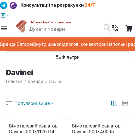
Консультації та розрахунки
24/7
Меню
Пошук
Кошик
Список побажань
Бренди
Батареї
Внутрішньопідлогові конвектори
Напольні ра
Фільтри
Davinci
Головна
Бренди
Davinci
/
/
Популярні вище
Біметалевий радіатор
Біметалевий радіатор
Davinci 500x1120 (14
Davinci 500x400 (5