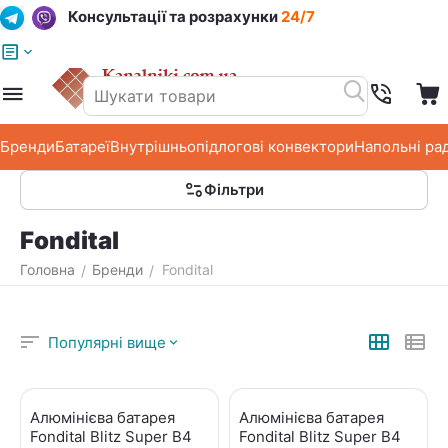
Консультації та розрахунки
24/7
Меню
Пошук
Кошик
Список побажань
Бренди
Батареї
Внутрішньопідлогові конвектори
Напольні ра
Фільтри
Fondital
Головна
Бренди
Fondital
/
/
Популярні вище
Алюмінієва батарея
Алюмінієва батарея
Fondital Blitz Super B4
Fondital Blitz Super B4