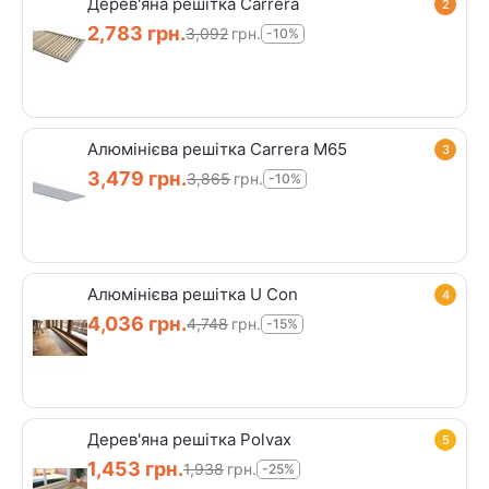
Дерев'яна решітка Carrera
2
2,783
грн.
3,092
грн.
-10%
Алюмінієва решітка Carrera M65
3
3,479
грн.
3,865
грн.
-10%
Алюмінієва решітка U Con
4
4,036
грн.
4,748
грн.
-15%
Дерев'яна решітка Polvax
5
1,453
грн.
1,938
грн.
-25%