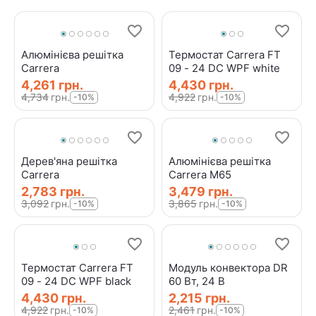
Алюмінієва решітка
Термостат Carrera FT
Carrera
09 - 24 DC WPF white
4,261
грн.
4,430
грн.
4,734
грн.
4,922
грн.
-10%
-10%
Дерев'яна решітка
Алюмінієва решітка
Carrera
Carrera M65
2,783
грн.
3,479
грн.
3,092
грн.
3,865
грн.
-10%
-10%
Термостат Carrera FT
Модуль конвектора DR
09 - 24 DC WPF black
60 Вт, 24 В
4,430
грн.
2,215
грн.
4,922
грн.
2,461
грн.
-10%
-10%