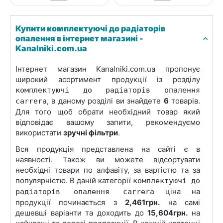
Купити комплектуючі до радіаторів
опалення в інтернет магазині -
Kanalniki.com.ua
Інтернет магазин Kanalniki.com.ua пропонує
широкий асортимент продукції із розділу
комплектуючі до радіаторів опалення
, в даному розділі ви знайдете
6
товарів.
carrera
Для того щоб обрати необхідний товар який
відповідає вашому запити, рекомендуємо
використати
зручні фільтри
.
Вся продукція представлена на сайті є в
наявності. Також ви можете відсортувати
необхідні товари по алфавіту, за вартістю та за
популярністю. В даній категорії
комплектуючі до
ціна на
радіаторів опалення carrera
продукції починається з
2,461грн.
на самі
дешевші варіанти та доходить до
15,604грн.
на