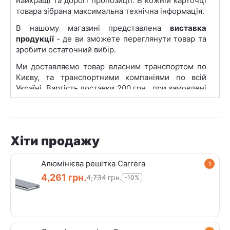
найкращі та дорогі пропозиції. В кожній карточці
товара зібрана максимальна технічна інформація.
В нашому магазині представлена
виставка
продукції
- де ви зможете переглянути товар та
зробити остаточний вибір.
Ми доставляємо товар власним транспортом по
Києву, та транспортними компаніями по всій
Україні. Вартість доставки 200 грн., при замовлені
на суму від 20 000 грн. -
Безкоштовно
.
Пункти видачі нашої продукції представлені в
найбільших містах такиїх як: Київ, Львів, Харків,
Одеса, Дніпро, Запоріжжя, Кривий Ріг, Миколаїв,
Хіти продажу
Вінниця.
Алюмінієва решітка Carrera
1
4,261
грн.
4,734
грн.
-10%