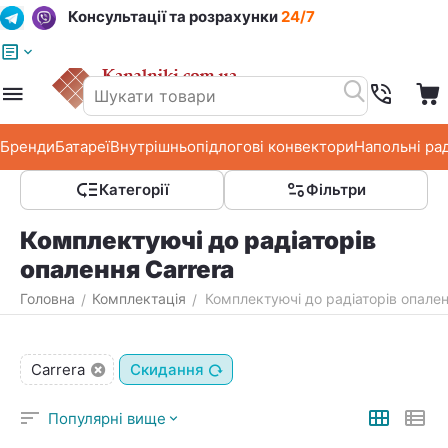
Консультації та розрахунки
24/7
Меню
Пошук
Кошик
Список побажань
Бренди
Батареї
Внутрішньопідлогові конвектори
Напольні ра
Категорії
Фільтри
Комплектуючі до радіаторів
опалення Carrera
Головна
Комплектація
Комплектуючі до радіаторів опален
/
/
Carrera
Скидання
Популярні вище