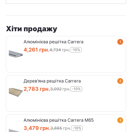
на суму від 20 000 грн. -
Безкоштовно
.
Пункти видачі нашої продукції представлені в
найбільших містах такиїх як: Київ, Львів, Харків,
Одеса, Дніпро, Запоріжжя, Кривий Ріг, Миколаїв,
Хіти продажу
Вінниця.
Алюмінієва решітка Carrera
1
4,261
грн.
4,734
грн.
-10%
Дерев'яна решітка Carrera
2
2,783
грн.
3,092
грн.
-10%
Алюмінієва решітка Carrera M65
3
3,479
грн.
3,865
грн.
-10%