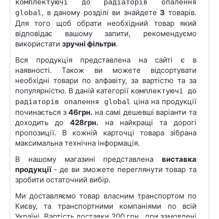
комплектуючі до радіаторів опалення
, в даному розділі ви знайдете
3
товарів.
global
Для того щоб обрати необхідний товар який
відповідає вашому запити, рекомендуємо
використати
зручні фільтри
.
Вся продукція представлена на сайті є в
наявності. Також ви можете відсортувати
необхідні товари по алфавіту, за вартістю та за
популярністю. В даній категорії
комплектуючі до
ціна на продукції
радіаторів опалення global
починається з
46грн.
на самі дешевші варіанти та
доходить до
428грн.
на найкращі та дорогі
пропозиції. В кожній карточці товара зібрана
максимальна технічна інформація.
В нашому магазині представлена
виставка
продукції
- де ви зможете переглянути товар та
зробити остаточний вибір.
Ми доставляємо товар власним транспортом по
Києву, та транспортними компаніями по всій
Україні. Вартість доставки 200 грн., при замовлені