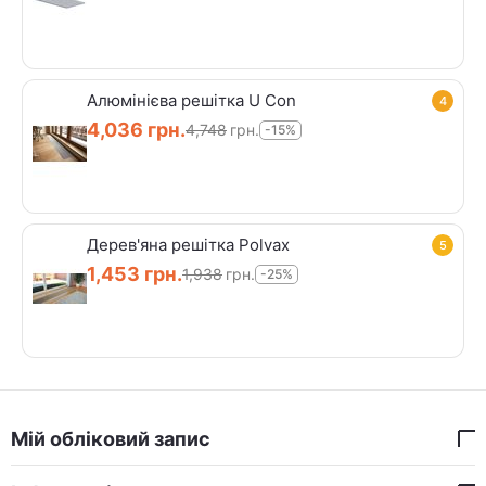
Алюмінієва решітка U Con
4
4,036
грн.
4,748
грн.
-15%
Дерев'яна решітка Polvax
5
1,453
грн.
1,938
грн.
-25%
Мій обліковий запис