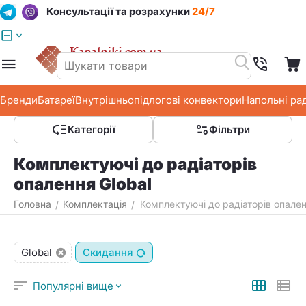
Консультації та розрахунки
24/7
Меню
Пошук
Кошик
Список побажань
Бренди
Батареї
Внутрішньопідлогові конвектори
Напольні ра
Категорії
Фільтри
Комплектуючі до радіаторів
опалення Global
Головна
Комплектація
Комплектуючі до радіаторів опален
/
/
Global
Скидання
Популярні вище