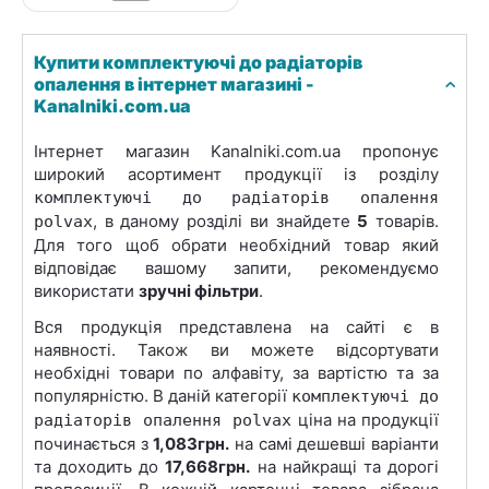
Купити комплектуючі до радіаторів
опалення в інтернет магазині -
Kanalniki.com.ua
Інтернет магазин Kanalniki.com.ua пропонує
широкий асортимент продукції із розділу
комплектуючі до радіаторів опалення
, в даному розділі ви знайдете
5
товарів.
polvax
Для того щоб обрати необхідний товар який
відповідає вашому запити, рекомендуємо
використати
зручні фільтри
.
Вся продукція представлена на сайті є в
наявності. Також ви можете відсортувати
необхідні товари по алфавіту, за вартістю та за
популярністю. В даній категорії
комплектуючі до
ціна на продукції
радіаторів опалення polvax
починається з
1,083грн.
на самі дешевші варіанти
та доходить до
17,668грн.
на найкращі та дорогі