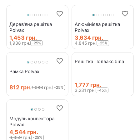
Дерев'яна решітка
Алюмінієва решітка
Polvax
Polvax
1,453
грн.
3,634
грн.
1,938
грн.
4,845
грн.
-25%
-25%
Решітка Полвакс біла
Рамка Polvax
1,777
грн.
‍812‍
грн.
1,083
грн.
-25%
3,231
грн.
-45%
Модуль конвектора
Polvax
4,544
грн.
6,059
грн.
-25%