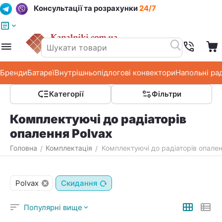
Консультації та розрахунки
24/7
Меню
Пошук
Кошик
Список побажань
Бренди
Батареї
Внутрішньопідлогові конвектори
Напольні ра
Категорії
Фільтри
Комплектуючі до радіаторів
опалення Polvax
Головна
Комплектація
Комплектуючі до радіаторів опален
/
/
Polvax
Скидання
Популярні вище