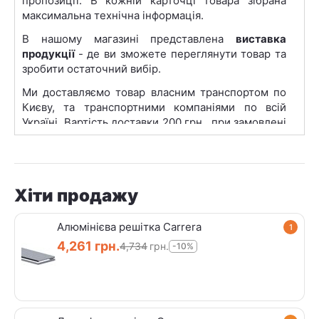
пропозиції. В кожній карточці товара зібрана
максимальна технічна інформація.
В нашому магазині представлена
виставка
продукції
- де ви зможете переглянути товар та
зробити остаточний вибір.
Ми доставляємо товар власним транспортом по
Києву, та транспортними компаніями по всій
Україні. Вартість доставки 200 грн., при замовлені
на суму від 20 000 грн. -
Безкоштовно
.
Пункти видачі нашої продукції представлені в
найбільших містах такиїх як: Київ, Львів, Харків,
Одеса, Дніпро, Запоріжжя, Кривий Ріг, Миколаїв,
Хіти продажу
Вінниця.
Алюмінієва решітка Carrera
1
4,261
грн.
4,734
грн.
-10%