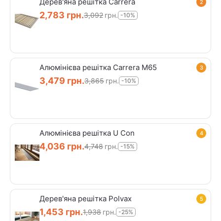
Дерев'яна решітка Carrera
2
2,783
грн.
3,092
грн.
-10%
Алюмінієва решітка Carrera M65
3
3,479
грн.
3,865
грн.
-10%
Алюмінієва решітка U Con
4
4,036
грн.
4,748
грн.
-15%
Дерев'яна решітка Polvax
5
1,453
грн.
1,938
грн.
-25%