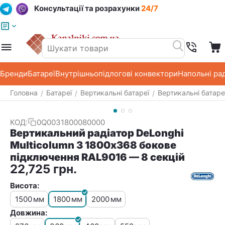
Консультації та розрахунки
24/7
Меню
Пошук
Кошик
Список побажань
Бренди
Батареї
Внутрішньопідлогові конвектори
Напольні ра
Головна
Батареї
Вертикальні батареї
Вертикальні батаре
/
/
/
КОД:
0Q0031800080000
Вертикальний радіатор DeLonghi
Multicolumn 3 1800х368 бокове
підключення RAL9016 — 8 секцій
22,725
грн.
Висота:
1500
1800
2000
мм
мм
мм
Довжина: