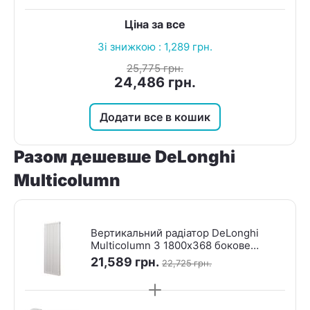
Ціна за все
Зі знижкою :
1,289
грн.
25,775
грн.
24,486
грн.
Додати все в кошик
Разом дешевше DeLonghi
Multicolumn
Вертикальний радіатор DeLonghi
Multicolumn 3 1800х368 бокове
підключення RAL9016 — 8 секцій
21,589
грн.
22,725
грн.