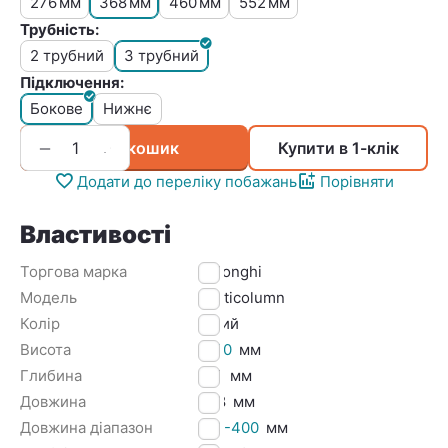
276
368
460
552
мм
мм
мм
мм
Трубність:
2 трубний
3 трубний
Підключення:
Бокове
Нижнє
+
−
У кошик
Купити в 1-клік
Додати до переліку побажань
Порівняти
Властивості
Торгова марка
Delonghi
Модель
Multicolumn
Колір
Білий
Висота
1800
мм
Глибина
107
мм
Довжина
368
мм
Довжина діапазон
351-400
мм