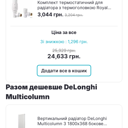
Комплект термостатичний для
радіатора з термоголовкою Royal
(Білий, Кутовий)
3,044
грн.
3,204
грн.
Ціна за все
Зі знижкою :
1,296
грн.
25,929
грн.
24,633
грн.
Додати все в кошик
Разом дешевше DeLonghi
Multicolumn
Вертикальний радіатор DeLonghi
Multicolumn 3 1800х368 бокове