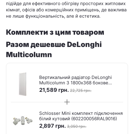
підійде для ефективного обігріву просторих житлових
кімнат, офісів або комерційних приміщень, де важлива
не лише функціональність, але й естетика.
Комплекти з цим товаром
Разом дешевше DeLonghi
Multicolumn
Вертикальний радіатор DeLonghi
Multicolumn 3 1800х368 бокове
підключення RAL9016 — 8 секцій
21,589
грн.
22,725
грн.
Schlosser Mini комплект підключення
білий кутовий (602200056RAL9016)
2,897
грн.
3,050
грн.