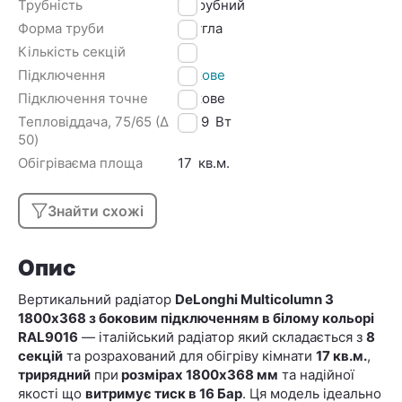
Трубність
3 трубний
Форма труби
Кругла
Кількість секцій
8
Підключення
Бокове
Підключення точне
Бокове
Тепловіддача, 75/65 (Δ
1389
Вт
50)
Обігріваєма площа
17
кв.м.
Знайти схожі
Опис
Вертикальний радіатор
DeLonghi Multicolumn 3
1800х368 з боковим підключенням в білому кольорі
RAL9016
— італійський радіатор який складається з
8
секцій
та розрахований для обігріву кімнати
17 кв.м.
,
трирядний
при
розмірах 1800х368 мм
та надійної
якості що
витримує тиск в 16 Бар
. Ця модель ідеально