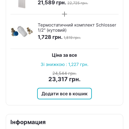
підключення RAL9016 — 8 секцій
21,589
грн.
22,725
грн.
Термостатичний комплект Schlosser
1/2" (кутовий)
1,728
грн.
1,819
грн.
Ціна за все
Зі знижкою :
1,227
грн.
24,544
грн.
23,317
грн.
Додати все в кошик
Інформация