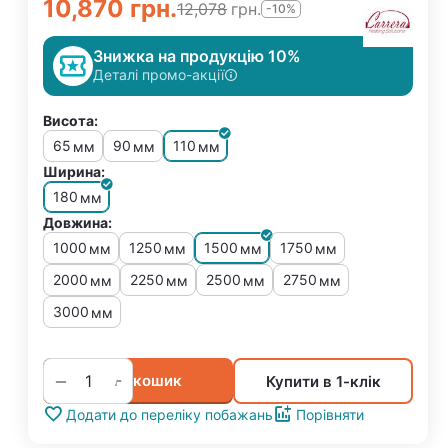
10,870
грн.
12,078
грн.
-10%
Знижка на продукцію 10%
Деталі промо-акції
Висота:
65
90
110
мм
мм
мм
Ширина:
180
мм
Довжина:
1000
1250
1500
1750
мм
мм
мм
мм
2000
2250
2500
2750
мм
мм
мм
мм
3000
мм
+
−
У кошик
Купити в 1-клік
Додати до переліку побажань
Порівняти