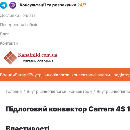
Консультації та розрахунки
24/7
Доставка і оплата
Повернення і обмін
Блог
Контакти
Бренди
Батареї
Внутрішньопідлогові конвектори
Напольні радіато
Головна
Внутрішньопідлогові конвектори
Внутрішньопідло
/
/
Підлоговий конвектор Carrera 4S 
Властивості