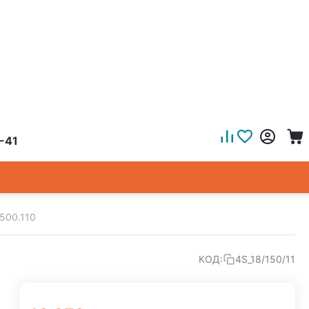
-41
1500.110
КОД:
4S_18/150/11