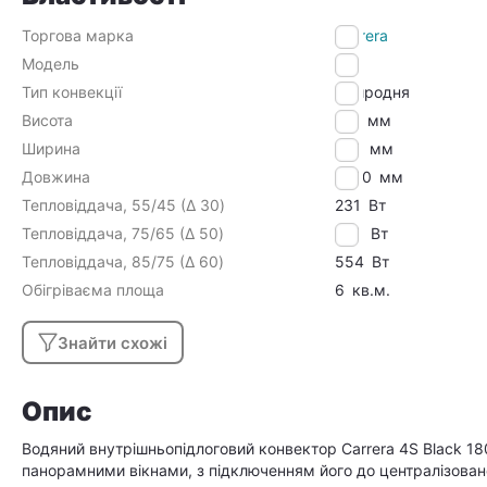
Торгова марка
Carrera
Модель
4S
Тип конвекції
Природня
Висота
110
мм
Ширина
180
мм
Довжина
1500
мм
Тепловіддача, 55/45 (Δ 30)
231
Вт
Тепловіддача, 75/65 (Δ 50)
462
Вт
Тепловіддача, 85/75 (Δ 60)
554
Вт
Обігріваєма площа
6
кв.м.
Знайти схожі
Опис
Водяний внутрішньопідлоговий конвектор Carrera 4S Black 18
панорамними вікнами, з підключенням його до централізован