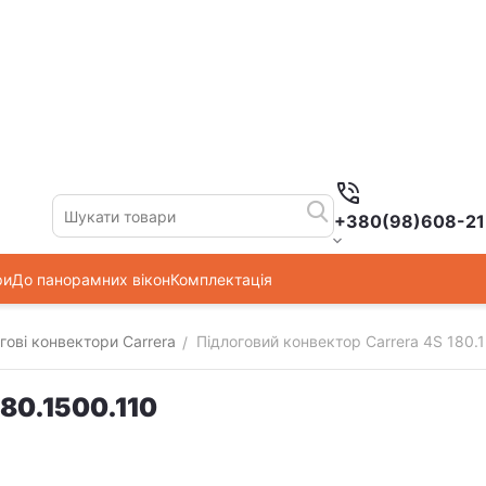
+380(98)608-21
ри
До панорамних вікон
Комплектація
гові конвектори Carrera
Підлоговий конвектор Carrera 4S 180.
/
180.1500.110