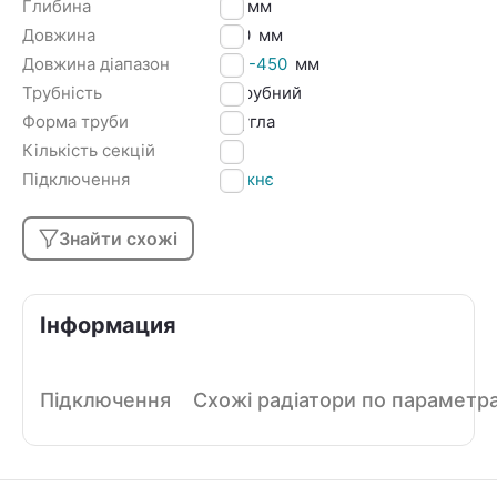
Глибина
65
мм
Довжина
450
мм
Довжина діапазон
401-450
мм
Трубність
2 трубний
Форма труби
Кругла
Кількість секцій
10
Підключення
Нижнє
Знайти схожі
Інформация
Підключення
Схожі радіатори по параметр