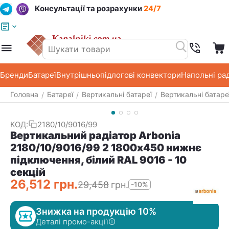
Консультації та розрахунки
24/7
Меню
Пошук
Кошик
Список побажань
Бренди
Батареї
Внутрішньопідлогові конвектори
Напольні ра
Головна
Батареї
Вертикальні батареї
Вертикальні батаре
/
/
/
КОД:
2180/10/9016/99
Вертикальний радіатор Arbonia
2180/10/9016/99 2 1800х450 нижнє
підключення, білий RAL 9016 - 10
секцій
26,512
грн.
29,458
грн.
-10%
Знижка на продукцію 10%
Деталі промо-акції