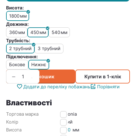
Висота:
1800
мм
Довжина:
360
450
540
мм
мм
мм
Трубність:
2 трубний
3 трубний
Підключення:
Бокове
Нижнє
+
−
У кошик
Купити в 1-клік
Додати до переліку побажань
Порівняти
Властивості
Торгова марка
Arbonia
Колір
Білий
Висота
1800
мм