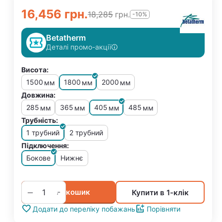
16,456
грн.
18,285
грн.
-10%
Betatherm
Деталі промо-акції
Висота:
1500
1800
2000
мм
мм
мм
Довжина:
285
365
405
485
мм
мм
мм
мм
Трубність:
1 трубний
2 трубний
Підключення:
Бокове
Нижнє
+
−
У кошик
Купити в 1-клік
Додати до переліку побажань
Порівняти