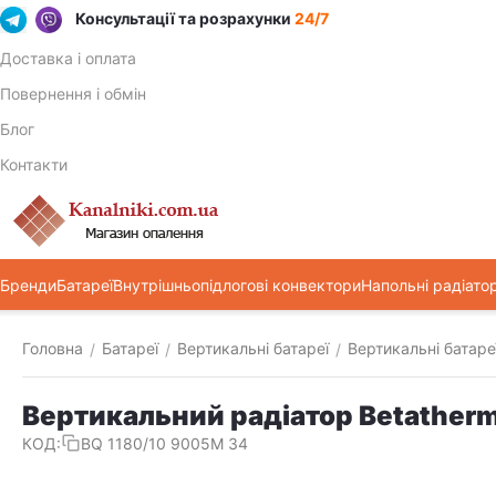
Консультації та розрахунки
24/7
Доставка і оплата
Повернення і обмін
Блог
Контакти
Бренди
Батареї
Внутрішньопідлогові конвектори
Напольні радіато
Головна
Батареї
Вертикальні батареї
Вертикальні батаре
/
/
/
Вертикальний радіатор Betather
КОД:
BQ 1180/10 9005M 34