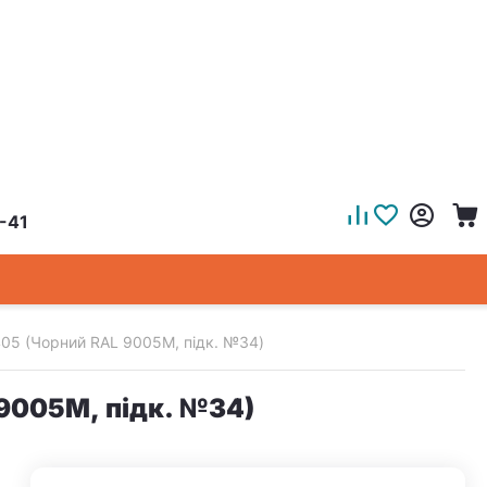
-41
405 (Чорний RAL 9005M, підк. №34)
9005M, підк. №34)