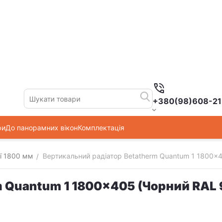
+380(98)608-21
ри
До панорамних вікон
Комплектація
ї 1800 мм
Вертикальний радіатор Betatherm Quantum 1 1800x
/
m Quantum 1 1800x405 (Чорний RAL 