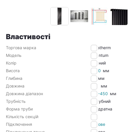
Властивості
Торгова марка
Betatherm
Модель
Quantum
Колір
Чорний
Висота
1800
мм
Глибина
60
мм
Довжина
405
мм
Довжина діапазон
401-450
мм
Трубність
1 трубний
Форма труби
Квадратна
Кількість секцій
10
Підключення
Бокове
Підключення точне
Бокове