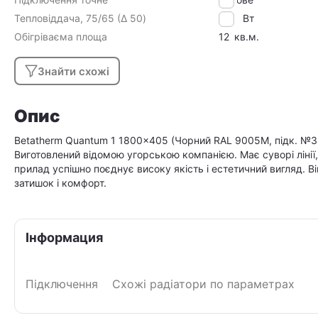
Тепловіддача, 75/65 (Δ 50)
959
Вт
Обігріваєма площа
12
кв.м.
Знайти схожі
Опис
Betatherm Quantum 1 1800x405 (Чорний RAL 9005M, підк. №34)
Виготовлений відомою угорською компанією. Має суворі лінії
прилад успішно поєднує високу якість і естетичний вигляд. В
затишок і комфорт.
Інформация
Підключення
Схожі радіатори по параметрах