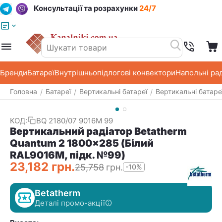
Консультації та розрахунки
24/7
Меню
Пошук
Кошик
Список побажань
Бренди
Батареї
Внутрішньопідлогові конвектори
Напольні ра
Головна
Батареї
Вертикальні батареї
Вертикальні батаре
/
/
/
КОД:
BQ 2180/07 9016M 99
Вертикальний радіатор Betatherm
Quantum 2 1800x285 (Білий
RAL9016М, підк. №99)
23,182
грн.
25,758
грн.
-10%
Betatherm
Деталі промо-акції