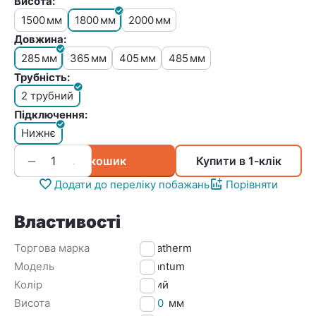
Висота:
1500
1800
2000
мм
мм
мм
Довжина:
285
365
405
485
мм
мм
мм
мм
Трубність:
2 трубний
Підключення:
Нижнє
+
−
У кошик
Купити в 1-клік
Додати до переліку побажань
Порівняти
Властивості
Торгова марка
Betatherm
Модель
Quantum
Колір
Білий
Висота
1800
мм