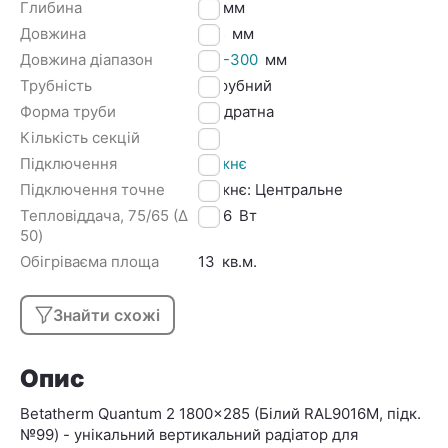
Глибина
85
мм
Довжина
285
мм
Довжина діапазон
251-300
мм
Трубність
2 трубний
Форма труби
Квадратна
Кількість секцій
7
Підключення
Нижнє
Підключення точне
Нижнє: Центральне
Тепловіддача, 75/65 (Δ
1026
Вт
50)
Обігріваєма площа
13
кв.м.
Знайти схожі
Опис
Betatherm Quantum 2 1800x285 (Білий RAL9016М, підк.
№99) - унікальний вертикальний радіатор для