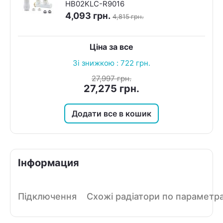
HB02KLC-R9016
4,093
грн.
4,815
грн.
Ціна за все
Зі знижкою :
722
грн.
27,997
грн.
27,275
грн.
Додати все в кошик
Інформация
Підключення
Схожі радіатори по параметр