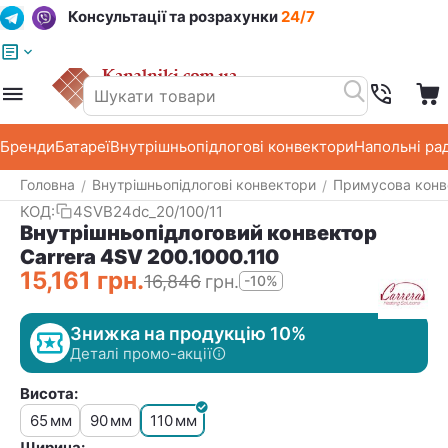
Консультації та розрахунки
24/7
Меню
Пошук
Кошик
Список побажань
Бренди
Батареї
Внутрішньопідлогові конвектори
Напольні ра
Головна
Внутрішньопідлогові конвектори
Примусова конв
/
/
КОД:
4SVB24dc_20/100/11
Внутрішньопідлоговий конвектор
Carrera 4SV 200.1000.110
15,161
грн.
16,846
грн.
-10%
Знижка на продукцію 10%
Деталі промо-акції
Висота:
65
90
110
мм
мм
мм
Ширина: