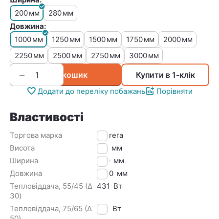
200
280
мм
мм
Довжина:
1000
1250
1500
1750
2000
мм
мм
мм
мм
мм
2250
2500
2750
3000
мм
мм
мм
мм
+
−
У кошик
Купити в 1-клік
Додати до переліку побажань
Порівняти
Властивості
Торгова марка
Carrera
Висота
110
мм
Ширина
200
мм
Довжина
1000
мм
Тепловіддача, 55/45 (Δ
431
Вт
30)
Тепловіддача, 75/65 (Δ
721
Вт
50)