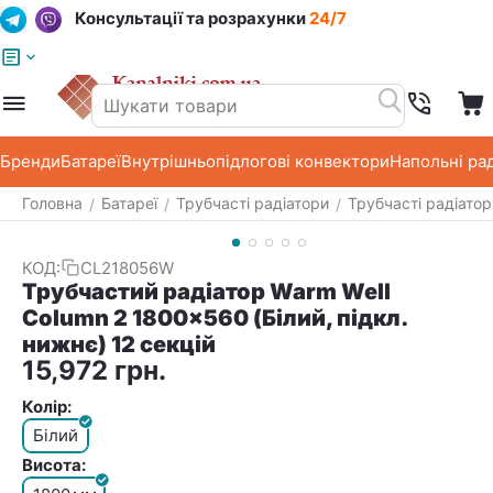
Консультації та розрахунки
24/7
Меню
Пошук
Кошик
Список побажань
Бренди
Батареї
Внутрішньопідлогові конвектори
Напольні ра
Головна
Батареї
Трубчасті радіатори
Трубчасті радіато
/
/
/
КОД:
CL218056W
Трубчастий радіатор Warm Well
Column 2 1800x560 (Білий, підкл.
нижнє) 12 секцій
15,972
грн.
Колір:
Білий
Висота: