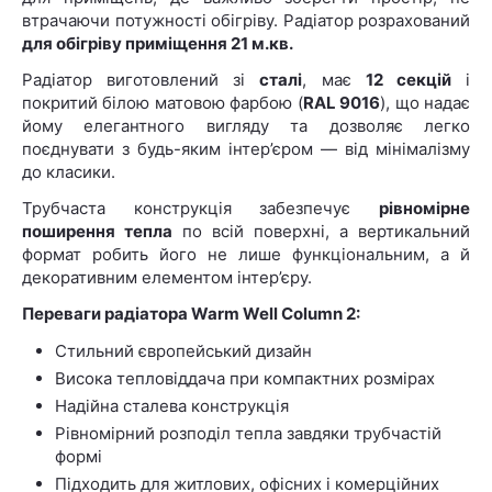
втрачаючи потужності обігріву. Радіатор розрахований
для обігріву приміщення 21 м.кв.
Радіатор виготовлений зі
сталі
, має
12 секцій
і
покритий білою матовою фарбою (
RAL 9016
), що надає
йому елегантного вигляду та дозволяє легко
поєднувати з будь-яким інтер’єром — від мінімалізму
до класики.
Трубчаста конструкція забезпечує
рівномірне
поширення тепла
по всій поверхні, а вертикальний
формат робить його не лише функціональним, а й
декоративним елементом інтер’єру.
Переваги радіатора Warm Well Column 2:
Стильний європейський дизайн
Висока тепловіддача при компактних розмірах
Надійна сталева конструкція
Рівномірний розподіл тепла завдяки трубчастій
формі
Підходить для житлових, офісних і комерційних