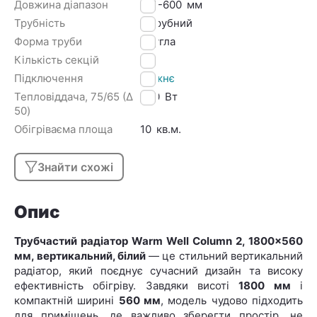
Довжина діапазон
501-600
мм
Трубність
2 трубний
Форма труби
Кругла
Кількість секцій
12
Підключення
Нижнє
Тепловіддача, 75/65 (Δ
840
Вт
50)
Обігріваєма площа
10
кв.м.
Знайти схожі
Опис
Трубчастий радіатор Warm Well Column 2, 1800×560
мм, вертикальний, білий
— це стильний вертикальний
радіатор, який поєднує сучасний дизайн та високу
ефективність обігріву. Завдяки висоті
1800 мм
і
компактній ширині
560 мм
, модель чудово підходить
для приміщень, де важливо зберегти простір, не