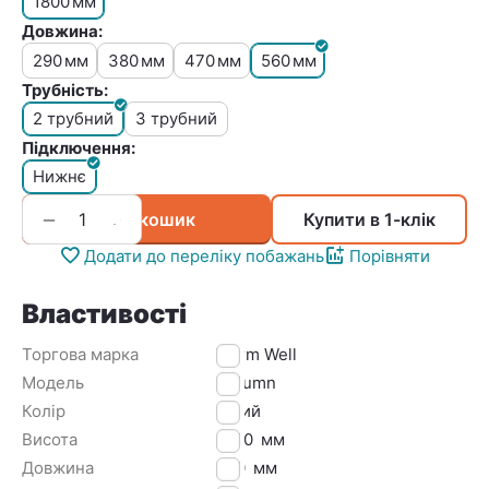
1800
мм
Довжина:
290
380
470
560
мм
мм
мм
мм
Трубність:
2 трубний
3 трубний
Підключення:
Нижнє
+
−
У кошик
Купити в 1-клік
Додати до переліку побажань
Порівняти
Властивості
Торгова марка
Warm Well
Модель
Column
Колір
Білий
Висота
1800
мм
Довжина
560
мм