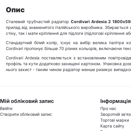
Опис
Сталевий трубчастий радіатор
Cordivari Ardesia 2 1800х59
прилад від знаменитого італійського виробника. Збирається
стіну, так і мати кріплення для підлоги (підлогові кріплення а
Стандартний білий колір, існує на вибір велика палітра 
Cordivari пропонує більше 70 різних кольорів, включаючи тек
Cordivari Ardesia поставляється з встановленим повітровід
профіль та кути додатково захищені картоном. Упаковка доз
нього захист - таким чином радіатор менше ризикує випадко
Мій обліковий запис
Інформація
Ввійти
Про нас
Створити обліковий запис
Зворотній зв'я
Торгові марки
Карта сайту