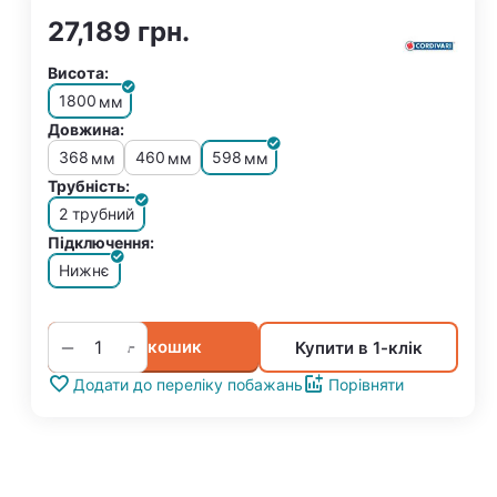
27,189
грн.
Висота:
1800
мм
Довжина:
368
460
598
мм
мм
мм
Трубність:
2 трубний
Підключення:
Нижнє
+
−
У кошик
Купити в 1-клік
Додати до переліку побажань
Порівняти