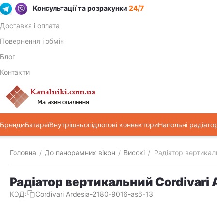
Консультації та розрахунки
24/7
Доставка і оплата
Повернення і обмін
Блог
Контакти
Бренди
Батареї
Внутрішньопідлогові конвектори
Напольні радіато
Головна
До панорамних вікон
Високі
Радіатор вертикаль
/
/
/
Радіатор вертикальний Cordivari 
КОД:
Cordivari Ardesia-2180-9016-as6-13