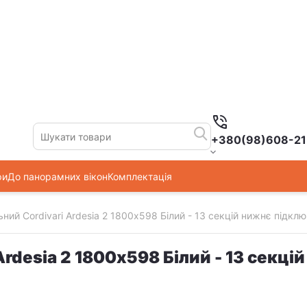
+380(98)608-21
ри
До панорамних вікон
Комплектація
ний Cordivari Ardesia 2 1800х598 Білий - 13 секцій нижнє підкл
Ardesia 2 1800х598 Білий - 13 секц