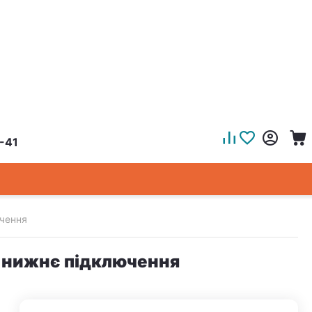
-41
ючення
ій нижнє підключення