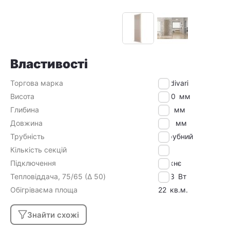
Властивості
Торгова марка
Cordivari
Висота
1800
мм
Глибина
107
мм
Довжина
598
мм
Трубність
2 трубний
Кількість секцій
13
Підключення
Нижнє
Тепловіддача, 75/65 (Δ 50)
1743
Вт
Обігріваєма площа
22
кв.м.
Знайти схожі