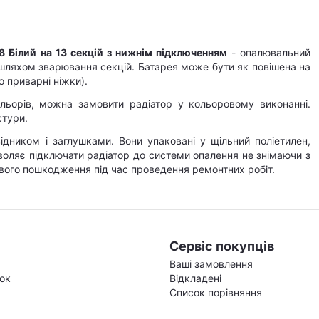
8 Білий на 13 секцій з нижнім підключенням
- опалювальний
 шляхом зварювання секцій. Батарея може бути як повішена на
бо приварні ніжки).
кольорів, можна замовити радіатор у кольоровому виконанні.
стури.
відником і заглушками. Вони упаковані у щільний поліетилен,
воляє підключати радіатор до системи опалення не знімаючи з
вого пошкодження під час проведення ремонтних робіт.
Сервіс покупців
Ваші замовлення
зок
Відкладені
Список порівняння