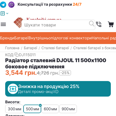
Консультації та розрахунки
24/7
Меню
Пошук
Кошик
Список побажань
Бренди
Батареї
Внутрішньопідлогові конвектори
Напольні ра
Головна
Батареї
Сталеві батареї
Сталеві батареї з боко
/
/
/
КОД:
DJ115011
Радіатор сталевий DJOUL 11 500х1100
боковое підключення
3,544
грн.
4,726
грн.
-25%
Знижка на продукцію 25%
Деталі промо-акції
Висота:
300
500
600
900
мм
мм
мм
мм
Довжина: