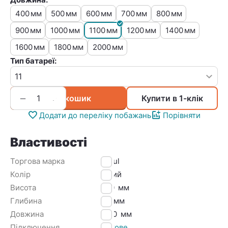
400
500
600
700
800
мм
мм
мм
мм
мм
900
1000
1100
1200
1400
мм
мм
мм
мм
мм
1600
1800
2000
мм
мм
мм
Тип батареї:
+
−
У кошик
Купити в 1-клік
Додати до переліку побажань
Порівняти
Властивості
Торгова марка
Djoul
Колір
Білий
Висота
500
мм
Глибина
60
мм
Довжина
1100
мм
Підключення
Бокове