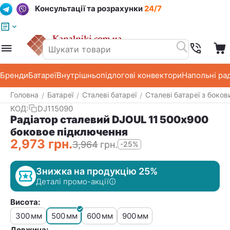
Консультації та розрахунки
24/7
Меню
Пошук
Кошик
Список побажань
Бренди
Батареї
Внутрішньопідлогові конвектори
Напольні ра
Головна
Батареї
Сталеві батареї
Сталеві батареї з боко
/
/
/
КОД:
DJ115090
Радіатор сталевий DJOUL 11 500х900
боковое підключення
2,973
грн.
3,964
грн.
-25%
Знижка на продукцію 25%
Деталі промо-акції
Висота:
300
500
600
900
мм
мм
мм
мм
Довжина: