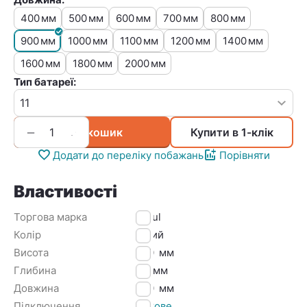
400
500
600
700
800
мм
мм
мм
мм
мм
900
1000
1100
1200
1400
мм
мм
мм
мм
мм
1600
1800
2000
мм
мм
мм
Тип батареї:
+
−
У кошик
Купити в 1-клік
Додати до переліку побажань
Порівняти
Властивості
Торгова марка
Djoul
Колір
Білий
Висота
500
мм
Глибина
60
мм
Довжина
900
мм
Підключення
Бокове