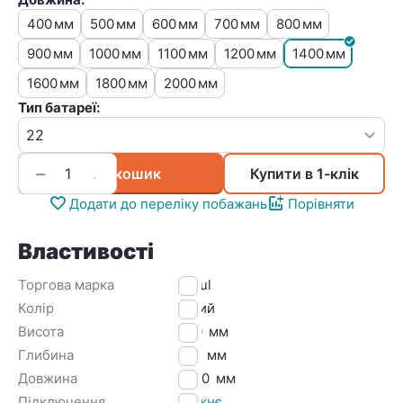
400
500
600
700
800
мм
мм
мм
мм
мм
900
1000
1100
1200
1400
мм
мм
мм
мм
мм
1600
1800
2000
мм
мм
мм
Тип батареї:
+
−
У кошик
Купити в 1-клік
Додати до переліку побажань
Порівняти
Властивості
Торгова марка
Djoul
Колір
Білий
Висота
500
мм
Глибина
100
мм
Довжина
1400
мм
Підключення
Нижнє