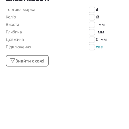
Торгова марка
Djoul
Колір
Білий
Висота
600
мм
Глибина
100
мм
Довжина
1600
мм
Підключення
Бокове
Знайти схожі