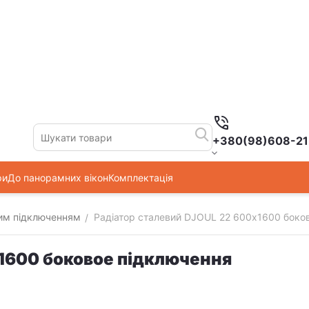
+380(98)608-21
ри
До панорамних вікон
Комплектація
вим підключенням
Радіатор сталевий DJOUL 22 600х1600 боко
/
х1600 боковое підключення