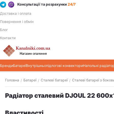
Консультації та розрахунки
24/7
Доставка і оплата
Повернення і обмін
Блог
Контакти
Бренди
Батареї
Внутрішньопідлогові конвектори
Напольні радіато
Головна
Батареї
Сталеві батареї
Сталеві батареї з боко
/
/
/
Радіатор сталевий DJOUL 22 600
Властивості