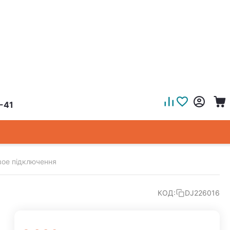
-41
вое підключення
КОД:
DJ226016