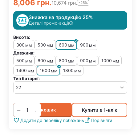
8,006
грн.
10,674
грн.
-25%
Знижка на продукцію 25%
Деталі промо-акції
Висота:
300
500
600
900
мм
мм
мм
мм
Довжина:
500
600
800
900
1000
мм
мм
мм
мм
мм
1400
1600
1800
мм
мм
мм
Тип батареї:
+
−
У кошик
Купити в 1-клік
Додати до переліку побажань
Порівняти