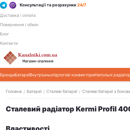
Консультації та розрахунки
24/7
Доставка і оплата
Повернення і обмін
Блог
Контакти
Бренди
Батареї
Внутрішньопідлогові конвектори
Напольні радіато
Головна
Батареї
Сталеві батареї
Сталеві батареї з боко
/
/
/
Сталевий радіатор Kermi Profil 
Властивості