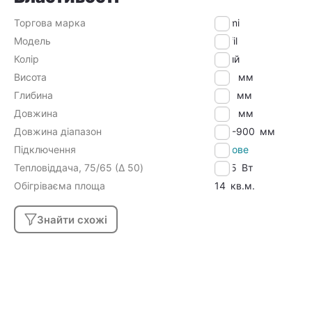
Торгова марка
Kermi
Модель
Profil
Колір
Білий
Висота
400
мм
Глибина
100
мм
Довжина
900
мм
Довжина діапазон
801-900
мм
Підключення
Бокове
Тепловіддача, 75/65 (Δ 50)
1155
Вт
Обігріваєма площа
14
кв.м.
Знайти схожі