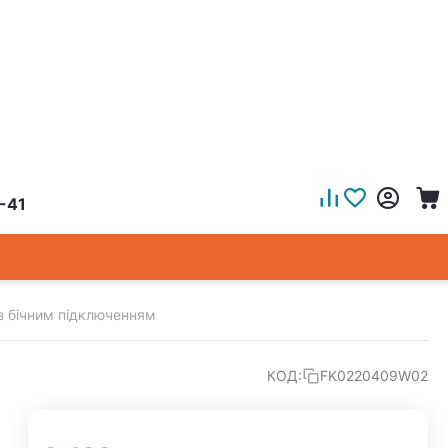
-41
 з бічним підключенням
КОД:
FK0220409W02