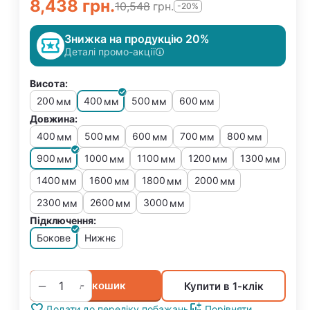
8,438
грн.
10,548
грн.
-20%
Знижка на продукцію 20%
Деталі промо-акції
Висота:
200
400
500
600
мм
мм
мм
мм
Довжина:
400
500
600
700
800
мм
мм
мм
мм
мм
900
1000
1100
1200
1300
мм
мм
мм
мм
мм
1400
1600
1800
2000
мм
мм
мм
мм
2300
2600
3000
мм
мм
мм
Підключення:
Бокове
Нижнє
+
−
У кошик
Купити в 1-клік
Додати до переліку побажань
Порівняти