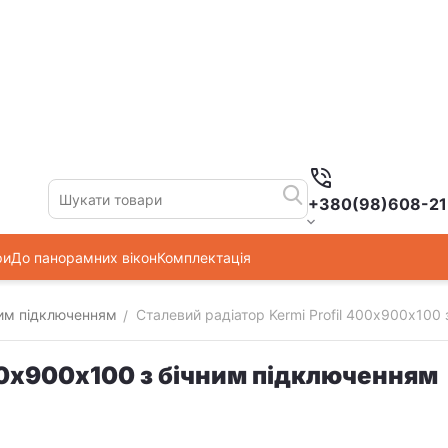
+380(98)608-21
ри
До панорамних вікон
Комплектація
вим підключенням
Сталевий радіатор Kermi Profil 400х900х100
/
400х900х100 з бічним підключенням