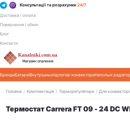
Консультації та розрахунки
24/7
Доставка і оплата
Повернення і обмін
Блог
Контакти
Бренди
Батареї
Внутрішньопідлогові конвектори
Напольні радіато
Головна
Комплектація
Терморегулятори
Для конвекторі
/
/
/
Термостат Carrera FT 09 - 24 DC W