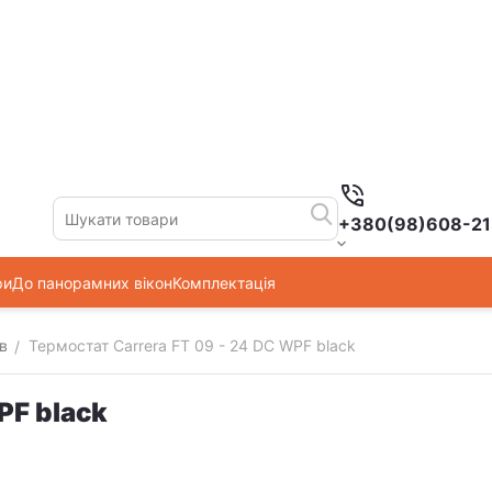
+380(98)608-21
ри
До панорамних вікон
Комплектація
в
Термостат Carrera FT 09 - 24 DC WPF black
/
PF black