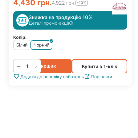
4,430
грн.
4,922
грн.
-10%
Знижка на продукцію 10%
Деталі промо-акції
Колір:
Білий
Чорний
+
−
У кошик
Купити в 1-клік
Додати до переліку побажань
Порівняти