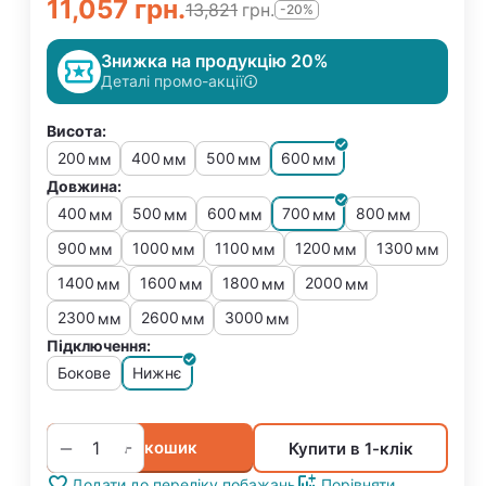
11,057
грн.
13,821
грн.
-20%
Знижка на продукцію 20%
Деталі промо-акції
Висота:
200
400
500
600
мм
мм
мм
мм
Довжина:
400
500
600
700
800
мм
мм
мм
мм
мм
900
1000
1100
1200
1300
мм
мм
мм
мм
мм
1400
1600
1800
2000
мм
мм
мм
мм
2300
2600
3000
мм
мм
мм
Підключення:
Бокове
Нижнє
+
−
У кошик
Купити в 1-клік
Додати до переліку побажань
Порівняти