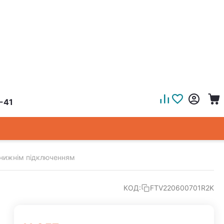
-41
з нижнім підключенням
КОД:
FTV220600701R2K