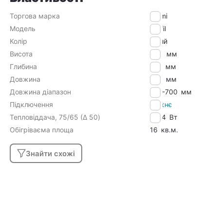
Торгова марка
Kermi
Модель
Profil
Колір
Білий
Висота
600
мм
Глибина
100
мм
Довжина
700
мм
Довжина діапазон
601-700
мм
Підключення
Нижнє
Тепловіддача, 75/65 (Δ 50)
1254
Вт
Обігріваєма площа
16
кв.м.
Знайти схожі