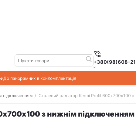
+380(98)608-21
ри
До панорамних вікон
Комплектація
ім підключенням
Сталевий радіатор Kermi Profil 600х700х100 
/
600х700х100 з нижнім підключенням