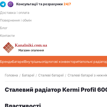
Консультації та розрахунки
24/7
Доставка і оплата
Повернення і обмін
Блог
Контакти
Бренди
Батареї
Внутрішньопідлогові конвектори
Напольні радіато
Головна
Батареї
Сталеві батареї
Сталеві батареї з нижн
/
/
/
Сталевий радіатор Kermi Profil 
Властивості