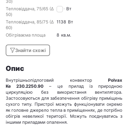
30)
Тепловіддача, 75/65 (Δ
670
Вт
50)
Тепловіддача, 85/75 (Δ
1138
Вт
60)
Обігріваєма площа
8
кв.м.
Знайти схожі
Опис
Внутрішньопідлоговий конвектор
Polvax
Ke 230.2250.90
– це прилад із природною
циркуляцією без використання вентилятора.
Застосовуються для забезпечення обігріву приміщень
сухого типу. Пристрої можуть функціонувати окремо
як головне джерело тепла в приміщеннях, де потрібно
обігрів невеликої території. Можуть поєднуватись з
іншими приладами опалення.