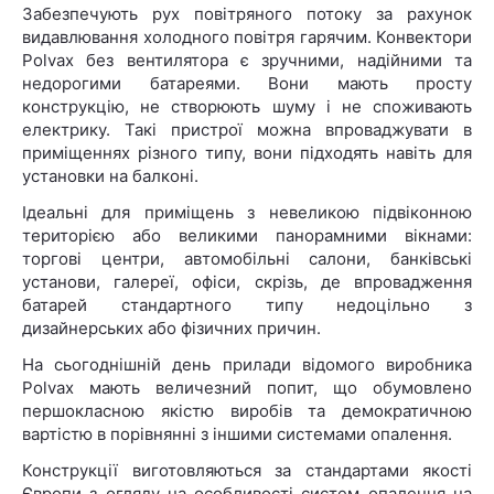
Забезпечують рух повітряного потоку за рахунок
видавлювання холодного повітря гарячим. Конвектори
Polvax без вентилятора є зручними, надійними та
недорогими батареями. Вони мають просту
конструкцію, не створюють шуму і не споживають
електрику. Такі пристрої можна впроваджувати в
приміщеннях різного типу, вони підходять навіть для
установки на балконі.
Ідеальні для приміщень з невеликою підвіконною
територією або великими панорамними вікнами:
торгові центри, автомобільні салони, банківські
установи, галереї, офіси, скрізь, де впровадження
батарей стандартного типу недоцільно з
дизайнерських або фізичних причин.
На сьогоднішній день прилади відомого виробника
Polvax мають величезний попит, що обумовлено
першокласною якістю виробів та демократичною
вартістю в порівнянні з іншими системами опалення.
Конструкції виготовляються за стандартами якості
Європи з огляду на особливості систем опалення на