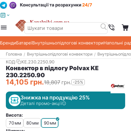
Консультації та розрахунки
24/7
Меню
Пошук
Кошик
Список побажань
Бренди
Батареї
Внутрішньопідлогові конвектори
Напольні ра
Головна
Внутрішньопідлогові конвектори
Внутрішньопідло
/
/
КОД:
KE.230.2250.90
Конвектор в підлогу Polvax KE
230.2250.90
14,105
грн.
18,807
грн.
-25%
Знижка на продукцію 25%
Деталі промо-акції
Висота:
70
80
90
мм
мм
мм
Ширина: