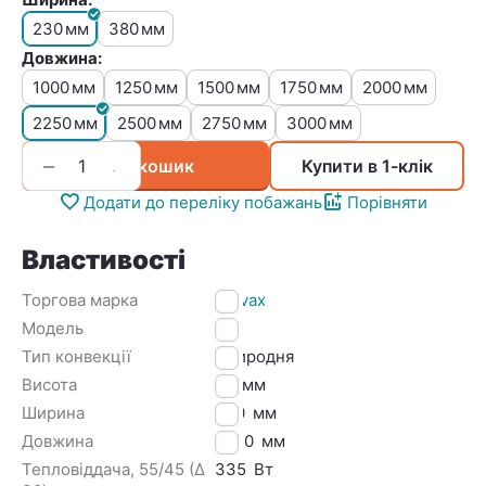
230
380
мм
мм
Довжина:
1000
1250
1500
1750
2000
мм
мм
мм
мм
мм
2250
2500
2750
3000
мм
мм
мм
мм
+
−
У кошик
Купити в 1-клік
Додати до переліку побажань
Порівняти
Властивості
Торгова марка
Polvax
Модель
Ke
Тип конвекції
Природня
Висота
90
мм
Ширина
230
мм
Довжина
2250
мм
Тепловіддача, 55/45 (Δ
335
Вт