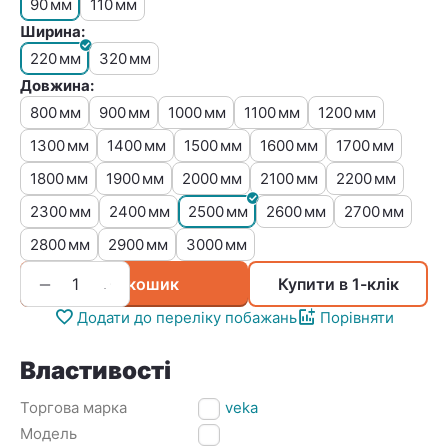
90
110
мм
мм
Ширина:
220
320
мм
мм
Довжина:
800
900
1000
1100
1200
мм
мм
мм
мм
мм
1300
1400
1500
1600
1700
мм
мм
мм
мм
мм
1800
1900
2000
2100
2200
мм
мм
мм
мм
мм
2300
2400
2500
2600
2700
мм
мм
мм
мм
мм
2800
2900
3000
мм
мм
мм
+
−
У кошик
Купити в 1-клік
Додати до переліку побажань
Порівняти
Властивості
Торгова марка
Konveka
Модель
FC