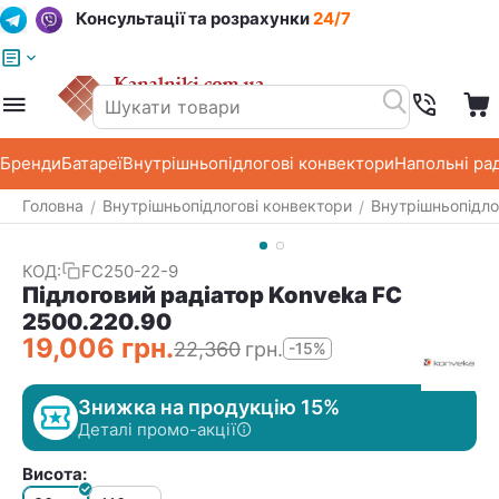
Консультації та розрахунки
24/7
Меню
Пошук
Кошик
Список побажань
Бренди
Батареї
Внутрішньопідлогові конвектори
Напольні ра
Головна
Внутрішньопідлогові конвектори
Внутрішньопідло
/
/
КОД:
FC250-22-9
Підлоговий радіатор Konveka FC
2500.220.90
19,006
грн.
22,360
грн.
-15%
Знижка на продукцію 15%
Деталі промо-акції
Висота: