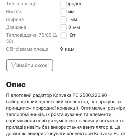
Тип конвекції
Природня
Висота
90
мм
Ширина
220
мм
Довжина
2500
мм
Тепловіддача, 75/65 (Δ
713
Вт
50)
Обігріваєма площа
9
кв.м.
Знайти схожі
Опис
Підлоговий радіатор Konveka FC 2500.220.90 -
найпростіший підлоговий конвектор, що працює за
принципом природної конвекції. Оптимальні розміри
теплообмінників, їх розташування та елементи
спрямування повітря зумовлюють значну потужність
приладів навіть без використання вентиляторів. Це
дозволяє використовувати конвектори Konveka FC як