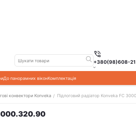
+380(98)608-21
ри
До панорамних вікон
Комплектація
гові конвектори Konveka
Підлоговий радіатор Konveka FC 300
/
3000.320.90