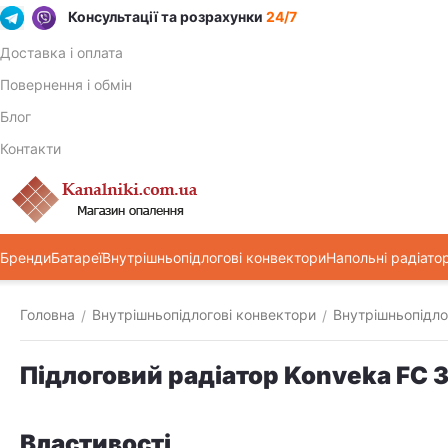
Консультації та розрахунки
24/7
Доставка і оплата
Повернення і обмін
Блог
Контакти
Бренди
Батареї
Внутрішньопідлогові конвектори
Напольні радіато
Головна
Внутрішньопідлогові конвектори
Внутрішньопідло
/
/
Підлоговий радіатор Konveka FC 
Властивості