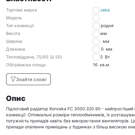
Торгова марка
Konveka
Модель
FC
Тип конвекції
Природня
Висота
90
мм
Ширина
320
мм
Довжина
3000
мм
Тепловіддача, 75/65 (Δ 50)
1256
Вт
Обігріваєма площа
16
кв.м.
Знайти схожі
Опис
Підлоговий радіатор Konveka FC 3000.320.90 - найпростіший
конвекції. Оптимальні розміри теплообмінників, їх розташу
потужність приладів навіть без використання вентиляторів. 
прилади опалення приміщень у будинках з більш високою ен