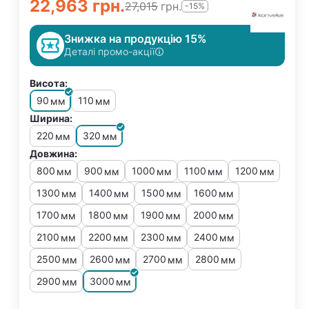
22,963
грн.
27,015
грн.
-15%
Знижка на продукцію 15%
Деталі промо-акції
Висота:
90
110
мм
мм
Ширина:
220
320
мм
мм
Довжина:
800
900
1000
1100
1200
мм
мм
мм
мм
мм
1300
1400
1500
1600
мм
мм
мм
мм
1700
1800
1900
2000
мм
мм
мм
мм
2100
2200
2300
2400
мм
мм
мм
мм
2500
2600
2700
2800
мм
мм
мм
мм
2900
3000
мм
мм