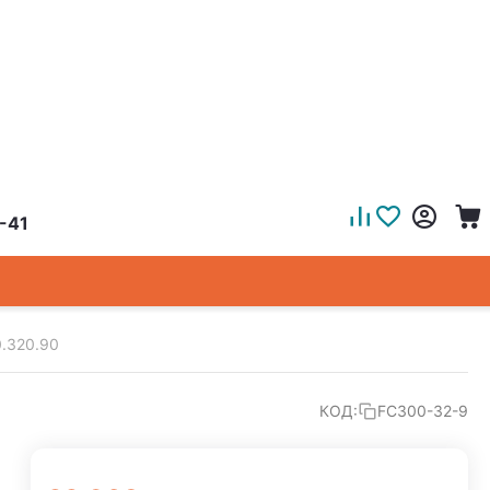
-41
0.320.90
КОД:
FC300-32-9