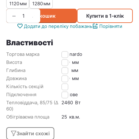
1120
1280
мм
мм
+
−
У кошик
Купити в 1-клік
Додати до переліку побажань
Порівняти
Властивості
Торгова марка
Leonardo
Висота
500
мм
Глибина
100
мм
Довжина
960
мм
Кількість секцій
12
Підключення
Бокове
Тепловіддача, 85/75 (Δ
2460
Вт
60)
Обігріваєма площа
25
кв.м.
Знайти схожі