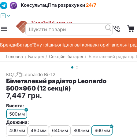
Консультації та розрахунки
24/7
Меню
Пошук
Кошик
Список побажань
Бренди
Батареї
Внутрішньопідлогові конвектори
Напольні ра
Головна
Батареї
Секційні батареї
Біметалевий радіатор 
/
/
/
КОД:
Leonardo Bi-12
Біметалевий радіатор Leonardo
500x960 (12 секцій)
7,447
грн.
Висота:
500
мм
Довжина:
400
480
640
800
960
мм
мм
мм
мм
мм