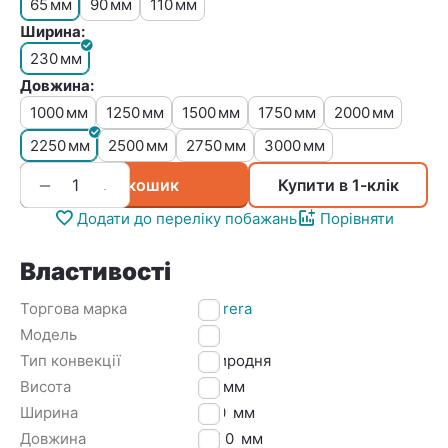
65
90
110
мм
мм
мм
Ширина:
230
мм
Довжина:
1000
1250
1500
1750
2000
мм
мм
мм
мм
мм
2250
2500
2750
3000
мм
мм
мм
мм
+
−
У кошик
Купити в 1-клік
Додати до переліку побажань
Порівняти
Властивості
Торгова марка
Carrera
Модель
M
Тип конвекції
Природня
Висота
65
мм
Ширина
230
мм
Довжина
2250
мм