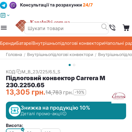
Консультації та розрахунки
24/7
Меню
Пошук
Кошик
Список побажань
Бренди
Батареї
Внутрішньопідлогові конвектори
Напольні ра
Головна
Внутрішньопідлогові конвектори
Внутрішньопідло
/
/
КОД:
M_B_23/225/6.5_S
Підлоговий конвектор Carrera M
230.2250.65
13,305
грн.
14,783
грн.
-10%
Знижка на продукцію 10%
Деталі промо-акції
Висота: