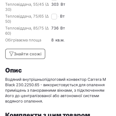
Тепловіддача, 55/45 (Δ
303
Вт
30)
Тепловіддача, 75/65 (Δ
606
Вт
50)
Тепловіддача, 85/75 (Δ
736
Вт
60)
Обігріваєма площа
8
кв.м.
Знайти схожі
Опис
Водяний внутрішньопідлоговий конвектор Carrera M
Black 230.2250.65 - використовується для опалення
приміщень з панорамними вікнами, з підключенням
його до централізованої або автономної системи
водяного опалення.
Комплекти з цим товаром