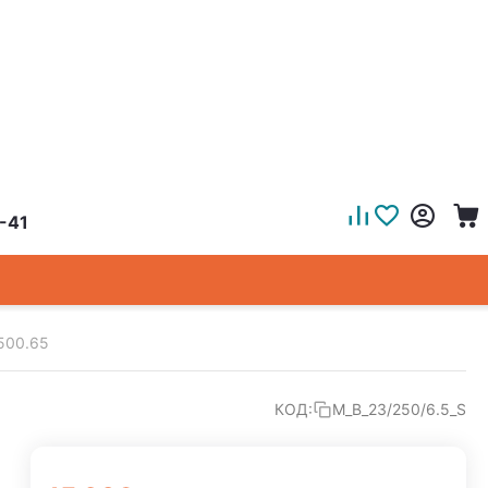
-41
2500.65
КОД:
M_B_23/250/6.5_S