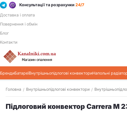
Консультації та розрахунки
24/7
Доставка і оплата
Повернення і обмін
Блог
Контакти
Бренди
Батареї
Внутрішньопідлогові конвектори
Напольні радіато
Головна
Внутрішньопідлогові конвектори
Внутрішньопідло
/
/
Підлоговий конвектор Carrera M 