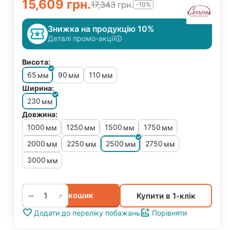
15,609
грн.
17,343
грн.
-10%
Знижка на продукцію 10%
Деталі промо-акції
Висота:
65
90
110
мм
мм
мм
Ширина:
230
мм
Довжина:
1000
1250
1500
1750
мм
мм
мм
мм
2000
2250
2500
2750
мм
мм
мм
мм
3000
мм
+
−
У кошик
Купити в 1-клік
Додати до переліку побажань
Порівняти