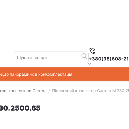
+380(98)608-21
ри
До панорамних вікон
Комплектація
гові конвектори Carrera
Підлоговий конвектор Carrera M 230.
/
230.2500.65