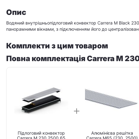
Опис
Водяний внутрішньопідлоговий конвектор Carrera M Black 23
панорамними вікнами, з підключенням його до централізован
Комплекти з цим товаром
Повна комплектація Carrera M 23
Підлоговий конвектор
Алюмінієва решітка
Carrera M 230.2500.65
Carrera M65 (230, 2500)