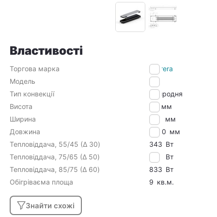
Властивості
Торгова марка
Carrera
Модель
M
Тип конвекції
Природня
Висота
65
мм
Ширина
230
мм
Довжина
2500
мм
Тепловіддача, 55/45 (Δ 30)
343
Вт
Тепловіддача, 75/65 (Δ 50)
686
Вт
Тепловіддача, 85/75 (Δ 60)
833
Вт
Обігріваєма площа
9
кв.м.
Знайти схожі