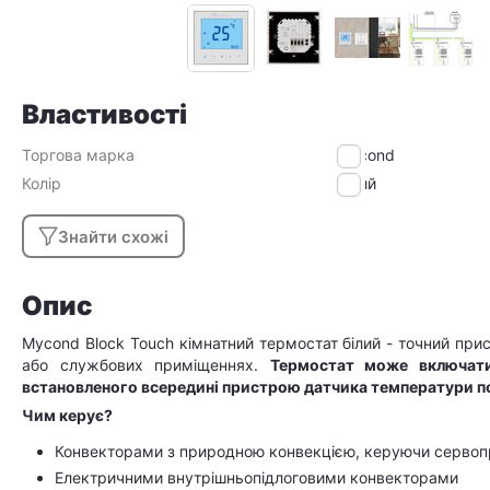
Властивості
Торгова марка
Mycond
Колір
Білий
Знайти схожі
Опис
Mycond Block Touch кімнатний термостат білий - точний при
або службових приміщеннях.
Термостат може включати
встановленого всередині пристрою датчика температури п
Чим керує?
Конвекторами з природною конвекцією, керуючи серво
Електричними внутрішньопідлоговими конвекторами