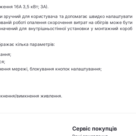
ення 16А 3,5 кВт; 3А).
и зручний для користувача та допомагає швидко налаштувати
ваній роботі опалення скорочення витрат на обігрів може бути
начений для внутрішньостінної установки у монтажний короб
бражає кілька параметрів:
ання;
ся;
нення мережі, блокування кнопок налаштування;
мкнення/вимкнення живлення.
Сервіс покупців