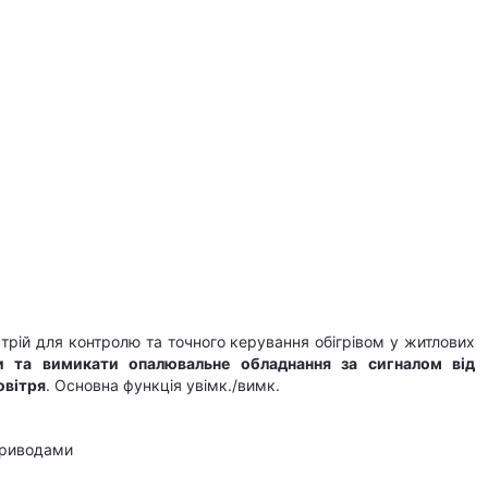
стрій для контролю та точного керування обігрівом у житлових
 та вимикати опалювальне обладнання за сигналом від
овітря
. Основна функція увімк./вимк.
приводами