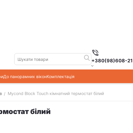
+380(98)608-21
ри
До панорамних вікон
Комплектація
в
Mycond Block Touch кімнатний термостат білий
/
рмостат білий