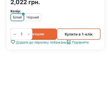
2,022
грн.
Колір:
Білий
Чорний
+
−
У кошик
Купити в 1-клік
Додати до переліку побажань
Порівняти