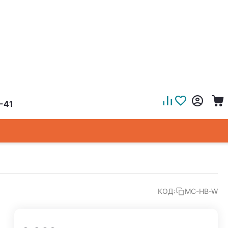
-41
КОД:
MC-HB-W