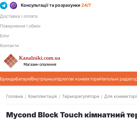
Консультації та розрахунки
24/7
Доставка і оплата
Повернення і обмін
Блог
Контакти
Бренди
Батареї
Внутрішньопідлогові конвектори
Напольні радіато
Головна
Комплектація
Терморегулятори
Для конвекторі
/
/
/
Mycond Block Touch кімнатний те