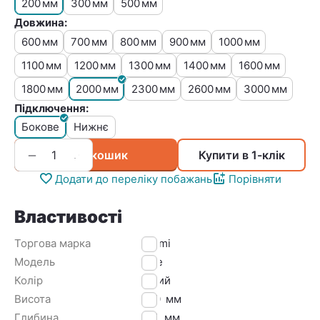
200
300
500
мм
мм
мм
Довжина:
600
700
800
900
1000
мм
мм
мм
мм
мм
1100
1200
1300
1400
1600
мм
мм
мм
мм
мм
1800
2000
2300
2600
3000
мм
мм
мм
мм
мм
Підключення:
Бокове
Нижнє
+
−
У кошик
Купити в 1-клік
Додати до переліку побажань
Порівняти
Властивості
Торгова марка
Kermi
Модель
Line
Колір
Білий
Висота
200
мм
Глибина
100
мм