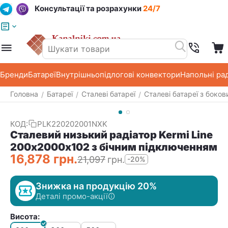
Консультації та розрахунки
24/7
Меню
Пошук
Кошик
Список побажань
Бренди
Батареї
Внутрішньопідлогові конвектори
Напольні ра
Головна
Батареї
Сталеві батареї
Сталеві батареї з боко
/
/
/
КОД:
PLK220202001NXK
Сталевий низький радіатор Kermi Line
200х2000х102 з бічним підключенням
16,878
грн.
21,097
грн.
-20%
Знижка на продукцію 20%
Деталі промо-акції
Висота: