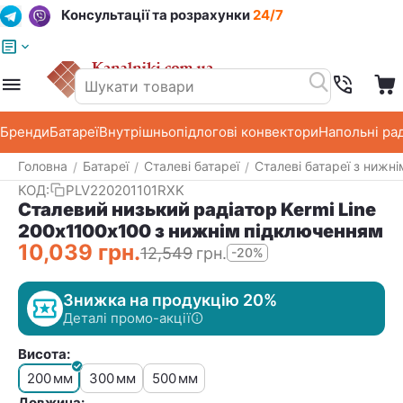
Консультації та розрахунки
24/7
Меню
Пошук
Кошик
Список побажань
Бренди
Батареї
Внутрішньопідлогові конвектори
Напольні ра
Головна
Батареї
Сталеві батареї
Сталеві батареї з нижн
/
/
/
КОД:
PLV220201101RXK
Сталевий низький радіатор Kermi Line
200х1100х100 з нижнім підключенням
10,039
грн.
12,549
грн.
-20%
Знижка на продукцію 20%
Деталі промо-акції
Висота:
200
300
500
мм
мм
мм
Довжина: