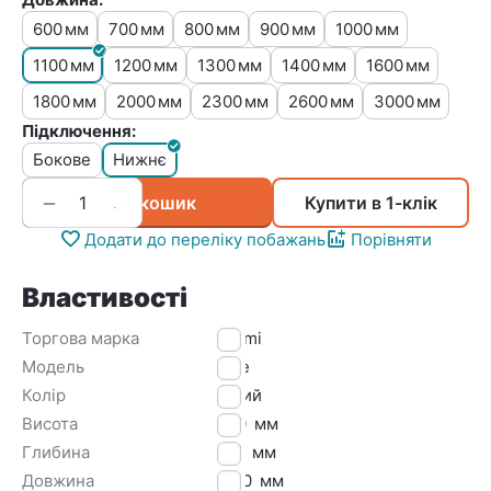
600
700
800
900
1000
мм
мм
мм
мм
мм
1100
1200
1300
1400
1600
мм
мм
мм
мм
мм
1800
2000
2300
2600
3000
мм
мм
мм
мм
мм
Підключення:
Бокове
Нижнє
+
−
У кошик
Купити в 1-клік
Додати до переліку побажань
Порівняти
Властивості
Торгова марка
Kermi
Модель
Line
Колір
Білий
Висота
200
мм
Глибина
100
мм
Довжина
1100
мм