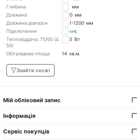
Глибина
100
мм
Довжина
1200
мм
Довжина діапазон
1101-1200
мм
Підключення
Нижнє
Тепловіддача, 75/65 (Δ
1145
Вт
50)
Обігріваєма площа
14
кв.м.
Знайти схожі
Мій обліковий запис
Інформація
Сервіс покупців