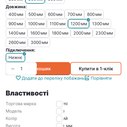
Довжина:
400
500
600
700
800
мм
мм
мм
мм
мм
900
1000
1100
1200
1300
мм
мм
мм
мм
мм
1400
1600
1800
2000
2300
мм
мм
мм
мм
мм
2600
3000
мм
мм
Підключення:
Нижнє
+
−
У кошик
Купити в 1-клік
Додати до переліку побажань
Порівняти
Властивості
Торгова марка
Kermi
Модель
Line
Колір
Білий
Висота
300
мм