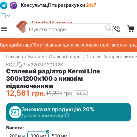
Консультації та розрахунки
24/7
Меню
Пошук
Кошик
Список побажань
Бренди
Батареї
Внутрішньопідлогові конвектори
Напольні ра
Головна
Батареї
Сталеві батареї
Сталеві батареї з нижн
/
/
/
КОД:
PLV220301201R2K
Сталевий радіатор Kermi Line
300х1200х100 з нижнім
підключенням
12,561
грн.
15,701
грн.
-20%
Знижка на продукцію 20%
Деталі промо-акції
Висота:
200
300
500
мм
мм
мм