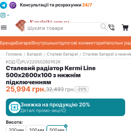
Консультації та розрахунки
24/7
Меню
Пошук
Кошик
Список побажань
Бренди
Батареї
Внутрішньопідлогові конвектори
Напольні ра
Головна
Батареї
Сталеві батареї
Сталеві батареї з нижн
/
/
/
КОД:
PLV220502601R2K
Сталевий радіатор Kermi Line
500х2600х100 з нижнім
підключенням
25,994
грн.
32,493
грн.
-20%
Знижка на продукцію 20%
Деталі промо-акції
Висота:
200
300
500
мм
мм
мм