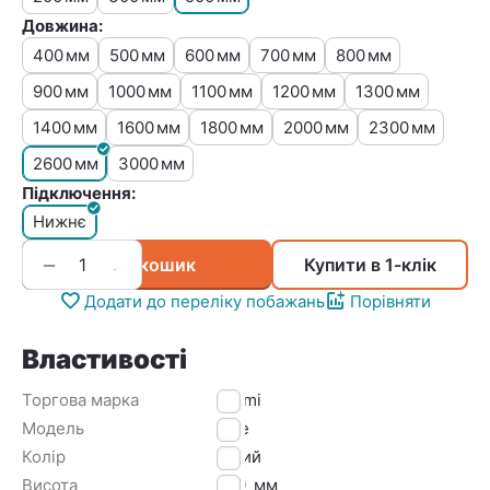
Довжина:
400
500
600
700
800
мм
мм
мм
мм
мм
900
1000
1100
1200
1300
мм
мм
мм
мм
мм
1400
1600
1800
2000
2300
мм
мм
мм
мм
мм
2600
3000
мм
мм
Підключення:
Нижнє
+
−
У кошик
Купити в 1-клік
Додати до переліку побажань
Порівняти
Властивості
Торгова марка
Kermi
Модель
Line
Колір
Білий
Висота
500
мм