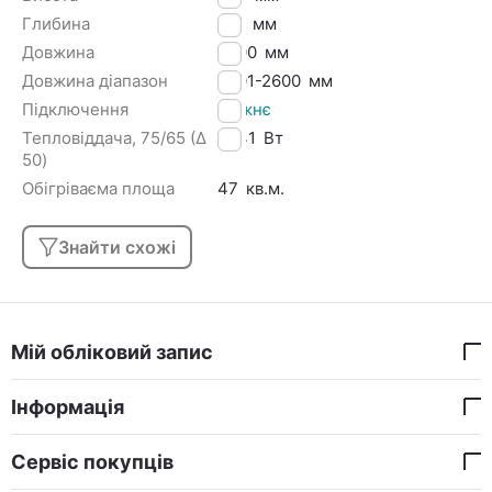
Глибина
100
мм
Довжина
2600
мм
Довжина діапазон
2501-2600
мм
Підключення
Нижнє
Тепловіддача, 75/65 (Δ
3741
Вт
50)
Обігріваєма площа
47
кв.м.
Знайти схожі
Мій обліковий запис
Інформація
Сервіс покупців