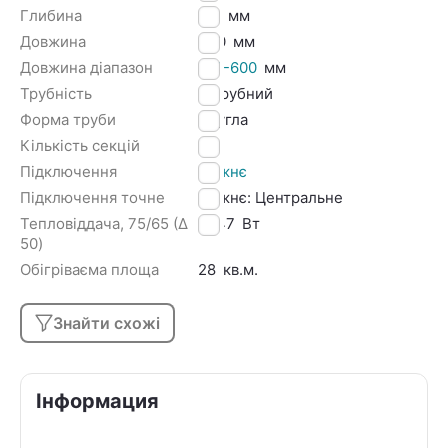
Глибина
101
мм
Довжина
540
мм
Довжина діапазон
501-600
мм
Трубність
3 трубний
Форма труби
Кругла
Кількість секцій
12
Підключення
Нижнє
Підключення точне
Нижнє: Центральне
Тепловіддача, 75/65 (Δ
2247
Вт
50)
Обігріваєма площа
28
кв.м.
Знайти схожі
Інформация