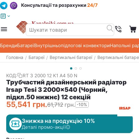
Консультації та розрахунки
24/7
Меню
Пошук
Кошик
Список побажань
Бренди
Батареї
Внутрішньопідлогові конвектори
Напольні ра
Головна
Батареї
Вертикальні батареї
Вертикальні батар
/
/
/
КОД:
RT 3 2000 12 K1 A4 50 N
Трубчастий дизайнерський радіатор
Irsap Tesi 3 2000x540 (Чорний,
підкл.50 нижнє) 12 секцій
55,541
грн.
61,712
грн.
-10%
Знижка на продукцію 10%
Деталі промо-акції