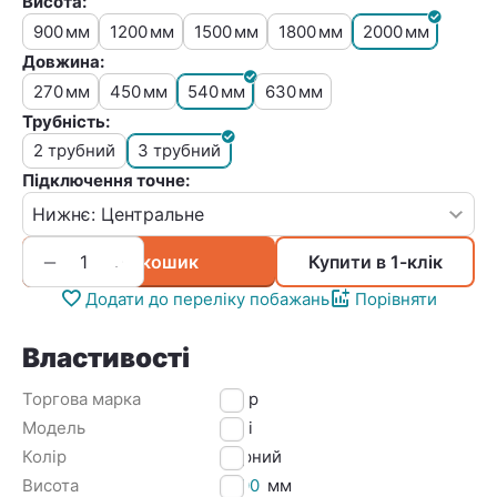
Висота:
900
1200
1500
1800
2000
мм
мм
мм
мм
мм
Довжина:
270
450
540
630
мм
мм
мм
мм
Трубність:
2 трубний
3 трубний
Підключення точне:
+
−
У кошик
Купити в 1-клік
Додати до переліку побажань
Порівняти
Властивості
Торгова марка
Irsap
Модель
Tesi
Колір
Чорний
Висота
2000
мм