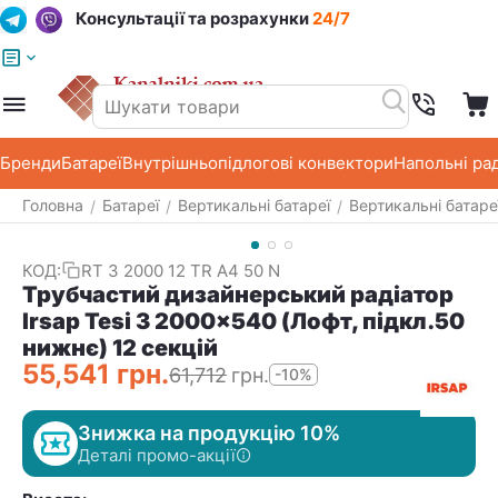
Консультації та розрахунки
24/7
Меню
Пошук
Кошик
Список побажань
Бренди
Батареї
Внутрішньопідлогові конвектори
Напольні ра
Головна
Батареї
Вертикальні батареї
Вертикальні батар
/
/
/
КОД:
RT 3 2000 12 TR A4 50 N
Трубчастий дизайнерський радіатор
Irsap Tesi 3 2000x540 (Лофт, підкл.50
нижнє) 12 секцій
55,541
грн.
61,712
грн.
-10%
Знижка на продукцію 10%
Деталі промо-акції