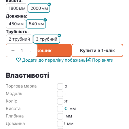
Висота:
1800
2000
мм
мм
Довжина:
450
540
мм
мм
Трубність:
2 трубний
3 трубний
+
−
У кошик
Купити в 1-клік
Додати до переліку побажань
Порівняти
Властивості
Торгова марка
Irsap
Модель
Tesi
Колір
Лофт
Висота
2000
мм
Глибина
101
мм
Довжина
540
мм