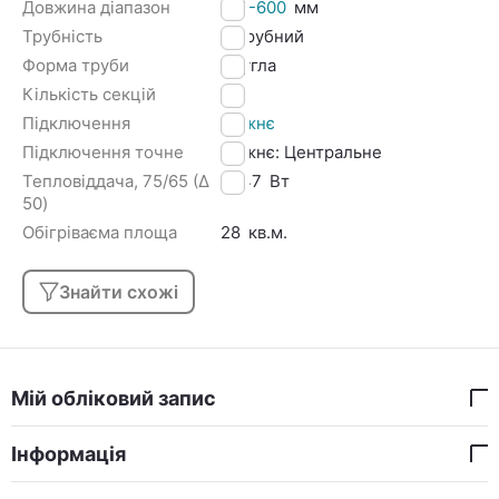
Довжина діапазон
501-600
мм
Трубність
3 трубний
Форма труби
Кругла
Кількість секцій
12
Підключення
Нижнє
Підключення точне
Нижнє: Центральне
Тепловіддача, 75/65 (Δ
2247
Вт
50)
Обігріваєма площа
28
кв.м.
Знайти схожі
Мій обліковий запис
Інформація