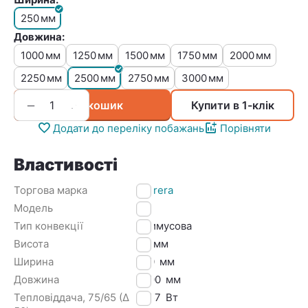
250
мм
Довжина:
1000
1250
1500
1750
2000
мм
мм
мм
мм
мм
2250
2500
2750
3000
мм
мм
мм
мм
+
−
У кошик
Купити в 1-клік
Додати до переліку побажань
Порівняти
Властивості
Торгова марка
Carrera
Модель
SV
Тип конвекції
Примусова
Висота
90
мм
Ширина
250
мм
Довжина
2500
мм
Тепловіддача, 75/65 (Δ
2957
Вт