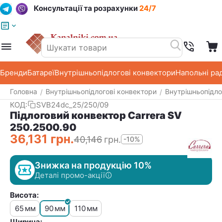
Консультації та розрахунки
24/7
Меню
Пошук
Кошик
Список побажань
Бренди
Батареї
Внутрішньопідлогові конвектори
Напольні ра
Головна
Внутрішньопідлогові конвектори
Внутрішньопідло
/
/
КОД:
SVB24dc_25/250/09
Підлоговий конвектор Carrera SV
250.2500.90
36,131
грн.
40,146
грн.
-10%
Знижка на продукцію 10%
Деталі промо-акції
Висота:
65
90
110
мм
мм
мм
Ширина: