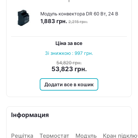
Модуль конвектора DR 60 Вт, 24 В
1,883
грн.
2,215
грн.
Ціна за все
Зі знижкою :
997
грн.
54,820
грн.
53,823
грн.
Додати все в кошик
Інформация
Решітка
Термостат
Модуль
Кран підклю