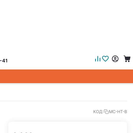
-41
КОД:
MC-HT-B