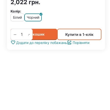
2,022
грн.
Колір:
Білий
Чорний
+
−
У кошик
Купити в 1-клік
Додати до переліку побажань
Порівняти