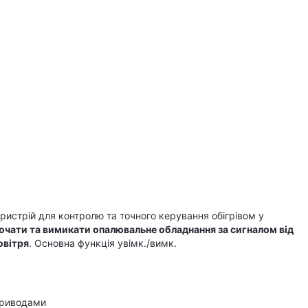
ристрій для контролю та точного керування обігрівом у
чати та вимикати опалювальне обладнання за сигналом від
овітря
. Основна функція увімк./вимк.
приводами