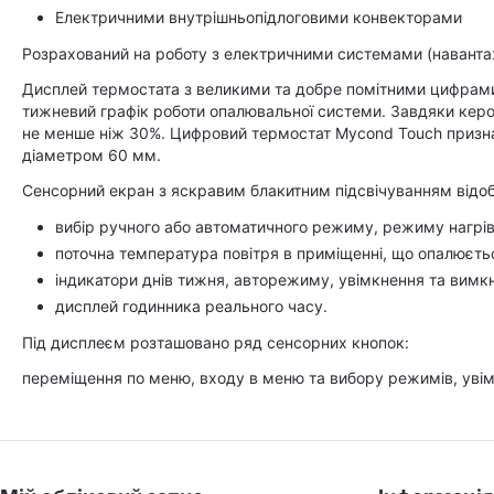
Електричними внутрішньопідлоговими конвекторами
Розрахований на роботу з електричними системами (навантаж
Дисплей термостата з великими та добре помітними цифрам
тижневий графік роботи опалювальної системи. Завдяки керов
не менше ніж 30%. Цифровий термостат Mycond Touch призна
діаметром 60 мм.
Сенсорний екран з яскравим блакитним підсвічуванням відо
вибір ручного або автоматичного режиму, режиму нагрів
поточна температура повітря в приміщенні, що опалюєть
індикатори днів тижня, авторежиму, увімкнення та вимк
дисплей годинника реального часу.
Під дисплеєм розташовано ряд сенсорних кнопок:
переміщення по меню, входу в меню та вибору режимів, уві