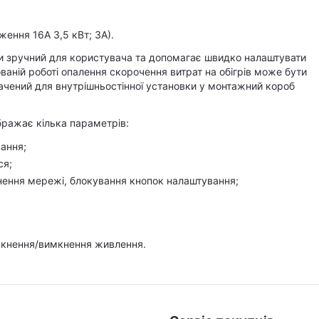
ення 16А 3,5 кВт; 3А).
и зручний для користувача та допомагає швидко налаштувати
аній роботі опалення скорочення витрат на обігрів може бути
чений для внутрішньостінної установки у монтажний короб
бражає кілька параметрів:
ання;
ся;
нення мережі, блокування кнопок налаштування;
мкнення/вимкнення живлення.