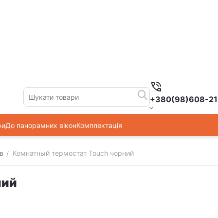
+380(98)608-21
ри
До панорамних вікон
Комплектація
в
Комнатный термостат Touch чорний
/
ний