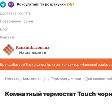
Консультації та розрахунки
24/7
Доставка і оплата
Повернення і обмін
Блог
Контакти
Бренди
Батареї
Внутрішньопідлогові конвектори
Напольні радіато
Головна
Комплектація
Терморегулятори
Для конвекторі
/
/
/
Комнатный термостат Touch чор