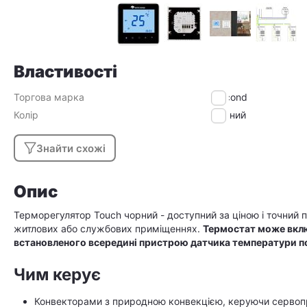
Властивості
Торгова марка
Mycond
Колір
Чорний
Знайти схожі
Опис
Терморегулятор Touch чорний - доступний за ціною і точний п
житлових або службових приміщеннях.
Термостат може вклю
встановленого всередині пристрою датчика температури п
Чим керує
Конвекторами з природною конвекцією, керуючи серво