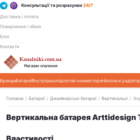
Консультації та розрахунки
24/7
Доставка і оплата
Повернення і обмін
Блог
Контакти
Бренди
Батареї
Внутрішньопідлогові конвектори
Напольні радіато
Головна
Батареї
Дизайнерські батареї
Вертикальні
Ве
/
/
/
/
Вертикальна батарея Arttidesign 
Властивості