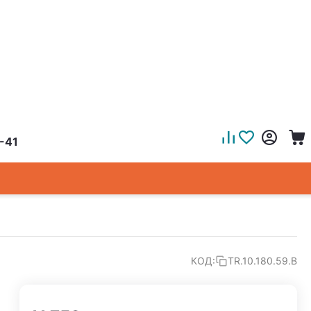
-41
КОД:
TR.10.180.59.B