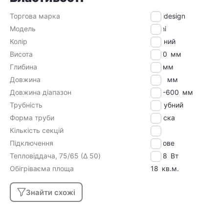
Торгова марка
Arttidesign
Модель
Terni
Колір
Чорний
Висота
1800
мм
Глибина
99
мм
Довжина
590
мм
Довжина діапазон
501-600
мм
Трубність
1 трубний
Форма труби
Плоска
Кількість секцій
10
Підключення
Бокове
Тепловіддача, 75/65 (Δ 50)
1438
Вт
Обігріваєма площа
18
кв.м.
Знайти схожі