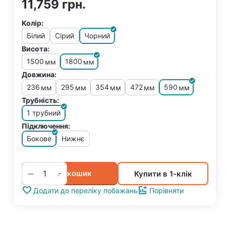
11,759
грн.
Колір:
Білий
Сірий
Чорний
Висота:
1500
1800
мм
мм
Довжина:
236
295
354
472
590
мм
мм
мм
мм
мм
Трубність:
1 трубний
Підключення:
Бокове
Нижнє
+
−
У кошик
Купити в 1-клік
Додати до переліку побажань
Порівняти