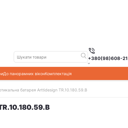
+380(98)608-21
ри
До панорамних вікон
Комплектація
ртикальна батарея Arttidesign TR.10.180.59.B
TR.10.180.59.B