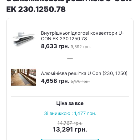
EK 230.1250.78
Внутрішньопідлогові конвектори U-
CON EK 230.1250.78
8,633
грн.
9,592
грн.
Алюмінієва решітка U Con (230, 1250)
4,658
грн.
5,176
грн.
Ціна за все
Зі знижкою :
1,477
грн.
14,767
грн.
13,291
грн.