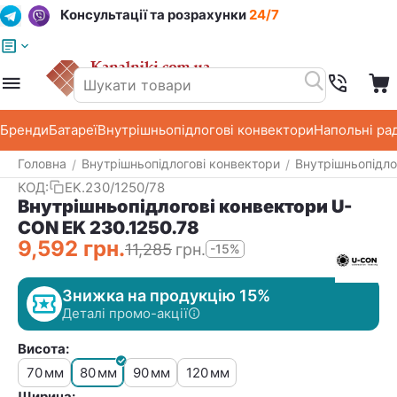
Консультації та розрахунки
24/7
Меню
Пошук
Кошик
Список побажань
Бренди
Батареї
Внутрішньопідлогові конвектори
Напольні ра
Головна
Внутрішньопідлогові конвектори
Внутрішньопідло
/
/
КОД:
EK.230/1250/78
Внутрішньопідлогові конвектори U-
CON EK 230.1250.78
9,592
грн.
11,285
грн.
-15%
Знижка на продукцію 15%
Деталі промо-акції
Висота:
70
80
90
120
мм
мм
мм
мм
Ширина: