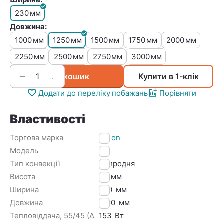
230
мм
Довжина:
1000
1250
1500
1750
2000
мм
мм
мм
мм
мм
2250
2500
2750
3000
мм
мм
мм
мм
+
−
У кошик
Купити в 1-клік
Додати до переліку побажань
Порівняти
Властивості
Торгова марка
U Con
Модель
Ek
Тип конвекції
Природня
Висота
80
мм
Ширина
230
мм
Довжина
1250
мм
Тепловіддача, 55/45 (Δ
153
Вт