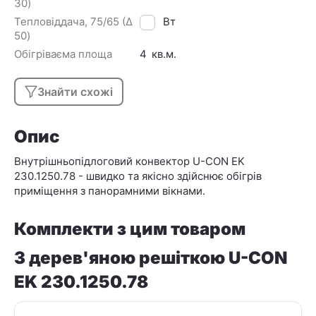
30)
Тепловіддача, 75/65 (Δ
310
Вт
50)
Обігріваєма площа
4
кв.м.
Знайти схожі
Опис
Внутрішньопідлоговий конвектор U-CON EK
230.1250.78 - швидко та якісно здійснює обігрів
приміщення з панорамними вікнами.
Комплекти з цим товаром
З дерев'яною решіткою U-CON
EK 230.1250.78