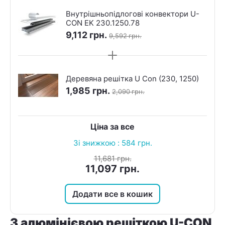
Внутрішньопідлогові конвектори U-
CON EK 230.1250.78
9,112
грн.
9,592
грн.
Деревяна решітка U Con (230, 1250)
1,985
грн.
2,090
грн.
Ціна за все
Зі знижкою :
584
грн.
11,681
грн.
11,097
грн.
Додати все в кошик
З алюмінієвою решіткою U-CON