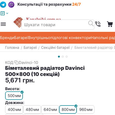
Консультації та розрахунки
24/7
Меню
Пошук
Кошик
Список побажань
Бренди
Батареї
Внутрішньопідлогові конвектори
Напольні ра
Головна
Батареї
Секційні батареї
Біметалевий радіатор 
/
/
/
КОД:
Davinci-10
Біметалевий радіатор Davinci
500x800 (10 секцій)
5,671
грн.
Висота:
500
мм
Довжина:
400
480
640
800
960
мм
мм
мм
мм
мм