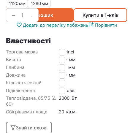
1120
1280
мм
мм
+
−
У кошик
Купити в 1-клік
Додати до переліку побажань
Порівняти
Властивості
Торгова марка
Davinci
Висота
500
мм
Глибина
100
мм
Довжина
800
мм
Кількість секцій
10
Підключення
Бокове
Тепловіддача, 85/75 (Δ
2000
Вт
60)
Обігріваєма площа
20
кв.м.
Знайти схожі